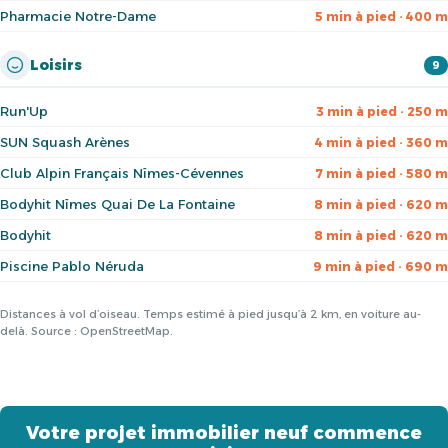
Pharmacie Notre-Dame
5 min à pied · 400 m
Loisirs
9
Run'Up
3 min à pied · 250 m
SUN Squash Arènes
4 min à pied · 360 m
Club Alpin Français Nîmes-Cévennes
7 min à pied · 580 m
Bodyhit Nîmes Quai De La Fontaine
8 min à pied · 620 m
Bodyhit
8 min à pied · 620 m
Piscine Pablo Néruda
9 min à pied · 690 m
Distances à vol d’oiseau. Temps estimé à pied jusqu’à 2 km, en voiture au-
delà. Source : OpenStreetMap.
Votre projet immobilier neuf commence