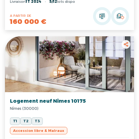
Livraison
1T 2024
5/12
lots dispo
A PARTIR DE
160 000 €
Logement neuf Nîmes 10175
Nîmes (30000)
T1
T2
T3
Accession libre & Malraux