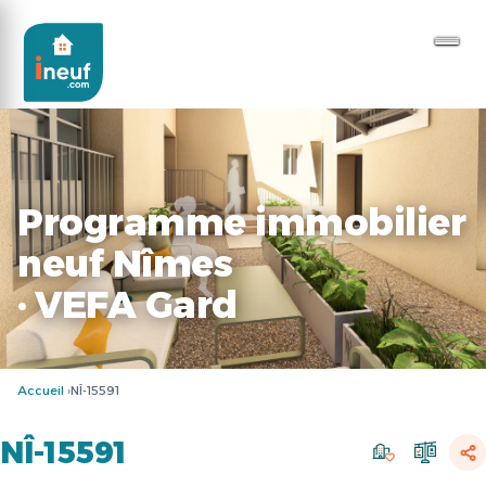
Programme immobilier
neuf Nîmes
· VEFA Gard
Accueil
NÎ-15591
NÎ-15591