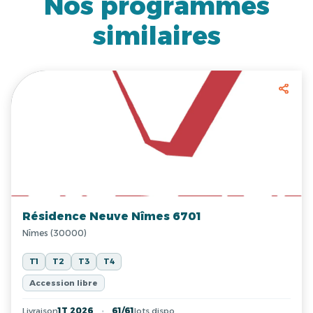
Nos programmes
similaires
Résidence Neuve Nîmes 6701
Nîmes (30000)
T1
T2
T3
T4
Accession libre
Livraison
1T 2026
61/61
lots dispo