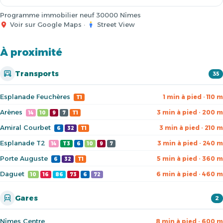
Programme immobilier neuf 30000 Nîmes
Voir sur Google Maps
·
Street View
À proximité
Transports
35
Esplanade Feuchères
1 min à pied · 110 m
T1
Arènes
3 min à pied · 200 m
14
10
9
7
T1
Amiral Courbet
3 min à pied · 210 m
6
32
T1
Esplanade T2
3 min à pied · 240 m
14
T3
6
10
9
7
Porte Auguste
5 min à pied · 360 m
6
32
T1
Daguet
6 min à pied · 460 m
10
16
86
73
6
72
Gares
2
Nîmes Centre
8 min à pied · 600 m