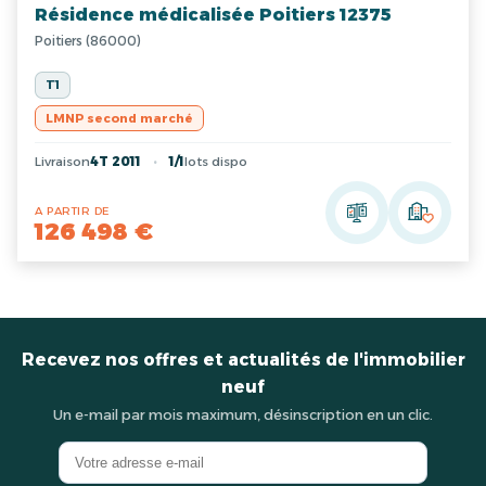
Résidence médicalisée Poitiers 12375
Poitiers (86000)
T1
LMNP second marché
Livraison
4T 2011
1/1
lots dispo
A PARTIR DE
126 498 €
Recevez nos offres et actualités de l'immobilier
neuf
Un e-mail par mois maximum, désinscription en un clic.