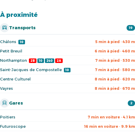
À proximité
Transports
19
Châlons
5 min à pied · 430 m
10
Petit Breuil
6 min à pied · 460 m
Northampton
7 min à pied · 530 m
2B
10
240
2A
Saint-Jacques de Compostelle
7 min à pied · 580 m
10
Centre Culturel
8 min à pied · 620 m
Vayres
8 min à pied · 670 m
Gares
2
Poitiers
7 min en voiture · 4.1 km
Futuroscope
16 min en voiture · 9.9 km