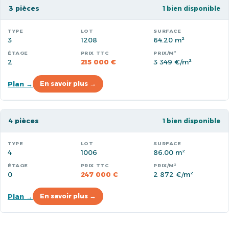
3 pièces
1 bien disponible
3
1208
64.20 m²
2
215 000 €
3 349 €/m²
Plan →
En savoir plus →
4 pièces
1 bien disponible
4
1006
86.00 m²
0
247 000 €
2 872 €/m²
Plan →
En savoir plus →