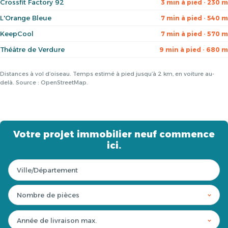
Crossfit Factory 92
3 min à pied · 230 m
L'Orange Bleue
7 min à pied · 540 m
KeepCool
7 min à pied · 570 m
Théâtre de Verdure
9 min à pied · 680 m
Distances à vol d’oiseau. Temps estimé à pied jusqu’à 2 km, en voiture au-
delà. Source : OpenStreetMap.
Votre projet immobilier neuf commence
ici.