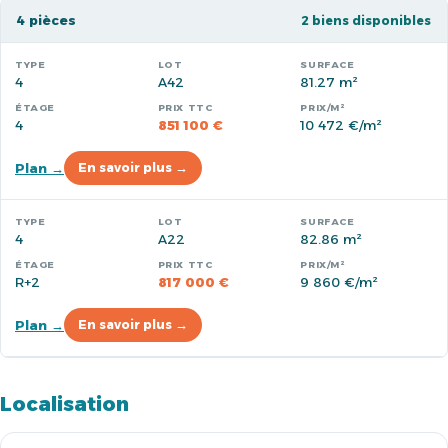
4 pièces
2 biens disponibles
4
A42
81.27 m²
4
851 100 €
10 472 €/m²
Plan →
En savoir plus →
4
A22
82.86 m²
R+2
817 000 €
9 860 €/m²
Plan →
En savoir plus →
Localisation