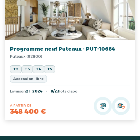
Programme neuf Puteaux - PUT-10684
Puteaux (92800)
T2
T3
T4
T5
Accession libre
Livraison
2T 2024
8/23
lots dispo
A PARTIR DE
348 400 €