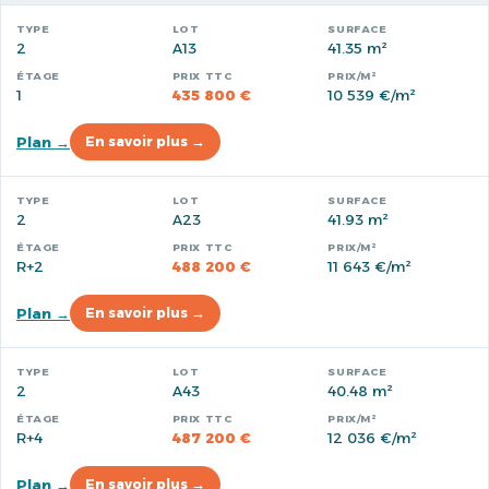
2
A13
41.35 m²
1
435 800 €
10 539 €/m²
Plan →
En savoir plus →
2
A23
41.93 m²
R+2
488 200 €
11 643 €/m²
Plan →
En savoir plus →
2
A43
40.48 m²
R+4
487 200 €
12 036 €/m²
Plan →
En savoir plus →