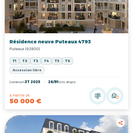
Résidence neuve Puteaux 4793
Puteaux (92800)
T1
T2
T3
T4
T5
T6
Accession libre
Livraison
3T 2025
26/91
lots dispo
A PARTIR DE
50 000 €