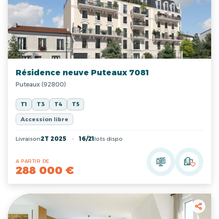
Résidence neuve Puteaux 7081
Puteaux (92800)
T1
T3
T4
T5
Accession libre
Livraison
2T 2025
16/21
lots dispo
A PARTIR DE
288 000 €