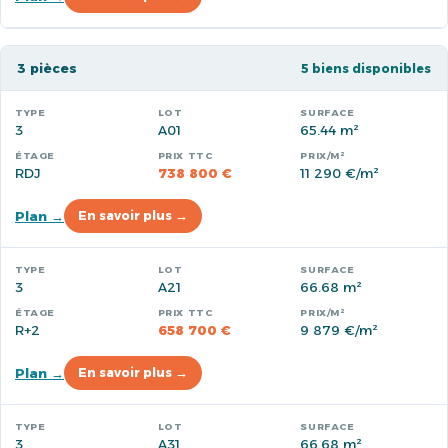
3 pièces
5 biens disponibles
3
A01
65.44 m²
RDJ
738 800 €
11 290 €/m²
Plan →
En savoir plus →
3
A21
66.68 m²
R+2
658 700 €
9 879 €/m²
Plan →
En savoir plus →
3
A31
66.68 m²