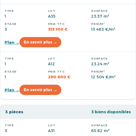
1
A35
23.37 m²
3
315 100 €
13 483 €/m²
Plan →
En savoir plus →
1
A12
23.24 m²
1
290 600 €
12 504 €/m²
Plan →
En savoir plus →
3 pièces
3 biens disponibles
3
A31
65.82 m²