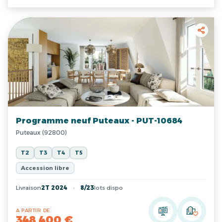
Programme neuf Puteaux - PUT-10684
Puteaux (92800)
T2
T3
T4
T5
Accession libre
Livraison
2T 2024
8/23
lots dispo
A PARTIR DE
348 400 €