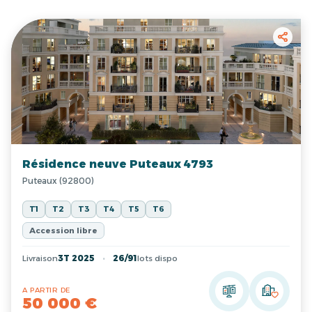
Résidence neuve Puteaux 4793
Puteaux (92800)
T1
T2
T3
T4
T5
T6
Accession libre
Livraison
3T 2025
26/91
lots dispo
A PARTIR DE
50 000 €