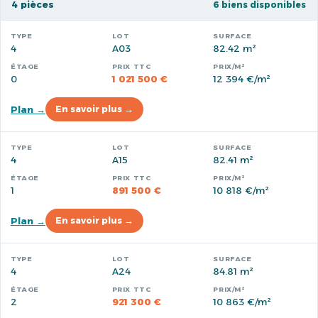
4 pièces
6 biens disponibles
4
A03
82.42 m²
0
1 021 500 €
12 394 €/m²
Plan →
En savoir plus →
4
A15
82.41 m²
1
891 500 €
10 818 €/m²
Plan →
En savoir plus →
4
A24
84.81 m²
2
921 300 €
10 863 €/m²