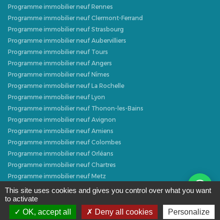
Programme immobilier neuf Rennes
Programme immobilier neuf Clermont-Ferrand
Programme immobilier neuf Strasbourg
Programme immobilier neuf Aubervilliers
Programme immobilier neuf Tours
Programme immobilier neuf Angers
Programme immobilier neuf Nîmes
Programme immobilier neuf La Rochelle
Programme immobilier neuf Lyon
Programme immobilier neuf Thonon-les-Bains
Programme immobilier neuf Avignon
Programme immobilier neuf Amiens
Programme immobilier neuf Colombes
Programme immobilier neuf Orléans
Programme immobilier neuf Chartres
Programme immobilier neuf Metz
Programme immobilier neuf Caen
This site uses cookies and gives you control over what you want
to activate
Programme immobilier neuf Dijon
Programme immobilier neuf Villeurbanne
OK, accept all
Deny all cookies
Personalize