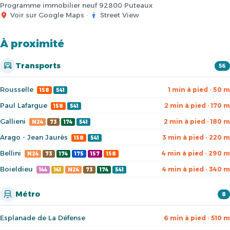
Programme immobilier neuf 92800 Puteaux
Voir sur Google Maps
·
Street View
À proximité
Transports
56
Rousselle
1 min à pied · 50 m
158
541
Paul Lafargue
2 min à pied · 170 m
158
541
Gallieni
2 min à pied · 180 m
N24
73
174
541
Arago - Jean Jaurès
3 min à pied · 220 m
158
541
Bellini
4 min à pied · 290 m
N24
73
174
175
157
158
Boieldieu
4 min à pied · 340 m
144
141
N24
73
174
541
Métro
8
Esplanade de La Défense
6 min à pied · 510 m