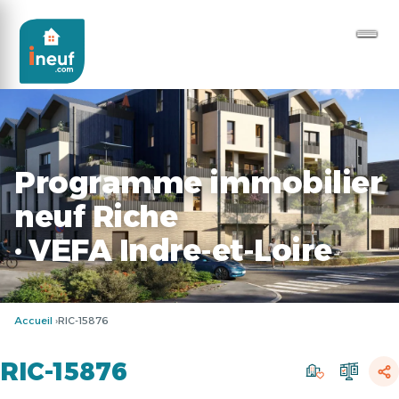
Programme immobilier
neuf Riche
· VEFA Indre-et-Loire
Accueil
RIC-15876
RIC-15876