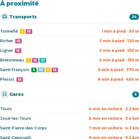
À proximité
Transports
24
Tonnellé
1 min à pied · 30 m
4
15
Richer
2 min à pied · 120 m
15
Ligner
2 min à pied · 130 m
15
Bretonneau
4 min à pied · 310 m
4
15
C1
Saint-François
5 min à pied · 370 m
5
N1
4
15
Plessis
6 min à pied · 450 m
15
Gares
5
Tours
4 min en voiture · 2.2 km
Joué-les-Tours
6 min en voiture · 3.4 km
Saint-Pierre-des-Corps
7 min en voiture · 4.3 km
Saint-Genouph
9 min en voiture · 5.4 km