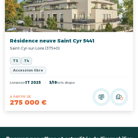
Résidence neuve Saint Cyr 5441
Saint-Cyr-sur-Loire (37540)
T3
T4
Accession libre
Livraison
1T 2025
3/19
lots dispo
A PARTIR DE
275 000 €