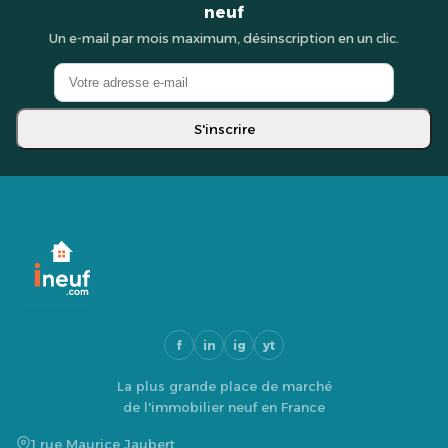
neuf
Un e-mail par mois maximum, désinscription en un clic.
S'inscrire
f
in
ig
yt
La plus grande place de marché
de l'immobilier neuf en France
1 rue Maurice Jaubert