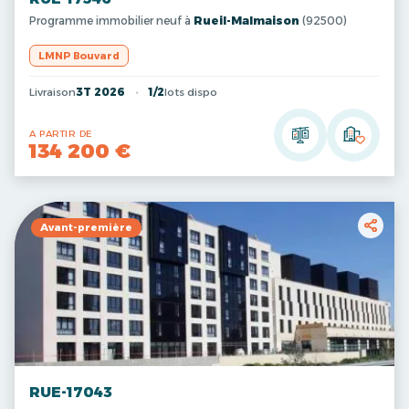
Programme immobilier neuf à
Rueil-Malmaison
(92500)
LMNP Bouvard
Livraison
3T 2026
1/2
lots dispo
A PARTIR DE
134 200 €
Avant-première
RUE-17043