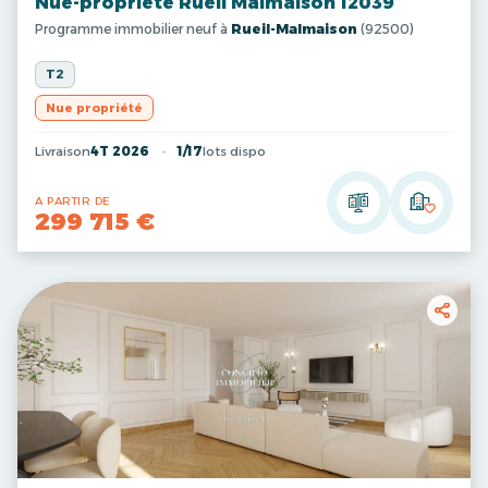
Nue-propriété Rueil Malmaison 12039
Programme immobilier neuf à
Rueil-Malmaison
(92500)
T2
Nue propriété
Livraison
4T 2026
1/17
lots dispo
A PARTIR DE
299 715 €