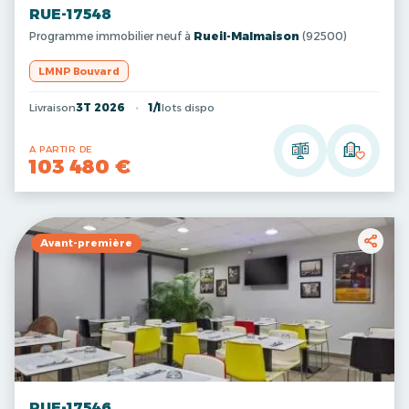
RUE-17548
Programme immobilier neuf à
Rueil-Malmaison
(92500)
LMNP Bouvard
Livraison
3T 2026
1/1
lots dispo
A PARTIR DE
103 480 €
Avant-première
RUE-17546