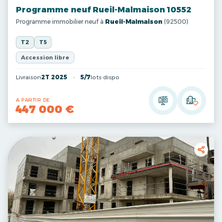
Programme neuf Rueil-Malmaison 10552
Programme immobilier neuf à
Rueil-Malmaison
(92500)
T2
T5
Accession libre
Livraison
2T 2025
5/7
lots dispo
A PARTIR DE
447 000 €