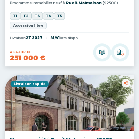
Programme immobilier neuf à
Rueil-Malmaison
(92500)
T1
T2
T3
T4
T5
Accession libre
Livraison
2T 2027
41/41
lots dispo
A PARTIR DE
251 000 €
Livraison rapide