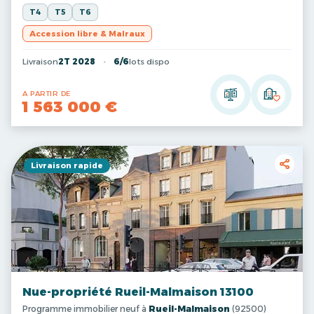
T4
T5
T6
Accession libre & Malraux
Livraison
2T 2028
6/6
lots dispo
A PARTIR DE
1 563 000 €
Livraison rapide
Nue-propriété Rueil-Malmaison 13100
Programme immobilier neuf à
Rueil-Malmaison
(92500)