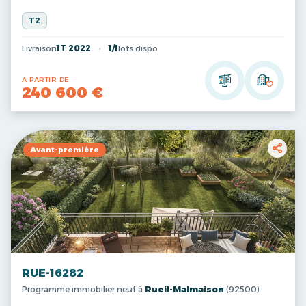
T2
Livraison
1T 2022
1/1
lots dispo
A PARTIR DE
240 600 €
Avant-première
RUE-16282
Programme immobilier neuf à
Rueil-Malmaison
(92500)