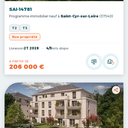
SAI-14781
Programme immobilier neuf à
Saint-Cyr-sur-Loire
(37540)
T2
T3
Nue propriété
Livraison
2T 2028
4/5
lots dispo
A PARTIR DE
206 000 €