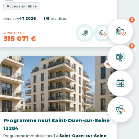
Accession libre
Livraison
4T 2026
1/6
lots dispo
0
A PARTIR DE
315 071 €
0
Programme neuf Saint-Ouen-sur-Seine
13284
Programme immobilier neuf à
Saint-Ouen-sur-Seine