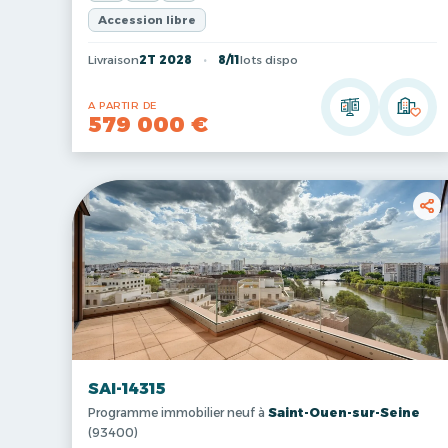
Accession libre
Livraison
2T 2028
8/11
lots dispo
A PARTIR DE
579 000 €
SAI-14315
Programme immobilier neuf à
Saint-Ouen-sur-Seine
(93400)