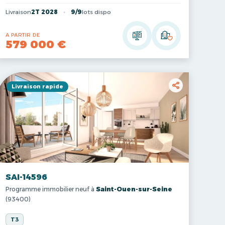
Livraison
2T 2028
9/9
lots dispo
A PARTIR DE
579 000 €
Livraison rapide
SAI-14596
Programme immobilier neuf à
Saint-Ouen-sur-Seine
(93400)
T3