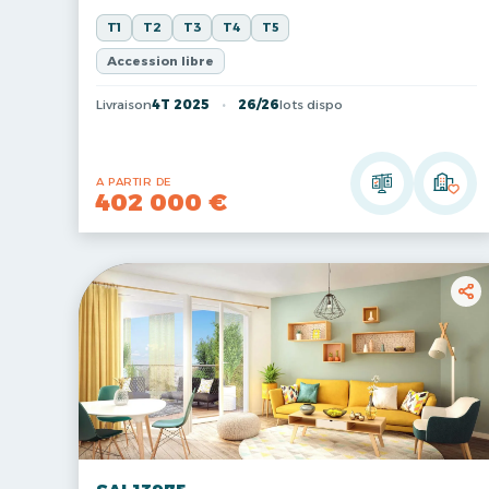
T1
T2
T3
T4
T5
Accession libre
Livraison
4T 2025
26/26
lots dispo
A PARTIR DE
402 000 €