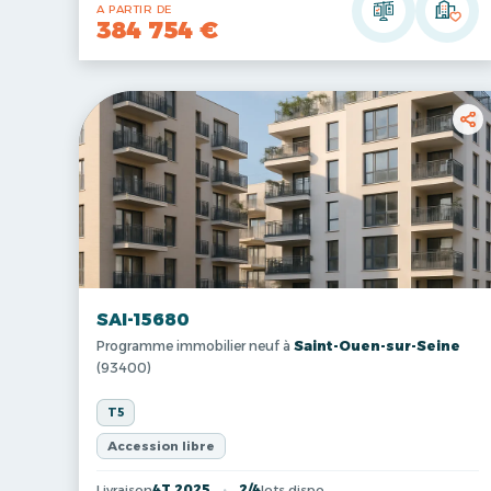
A PARTIR DE
384 754 €
SAI-15680
Programme immobilier neuf à
Saint-Ouen-sur-Seine
(93400)
T5
Accession libre
Livraison
4T 2025
2/4
lots dispo