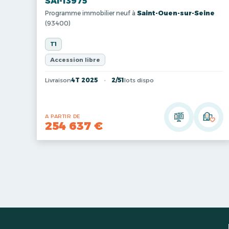
SAI-13975
Programme immobilier neuf à
Saint-Ouen-sur-Seine
(93400)
T1
Accession libre
Livraison
4T 2025
2/51
lots dispo
A PARTIR DE
254 637 €