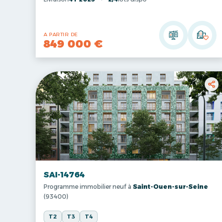
A PARTIR DE
849 000 €
SAI-14764
Programme immobilier neuf à
Saint-Ouen-sur-Seine
(93400)
T2
T3
T4