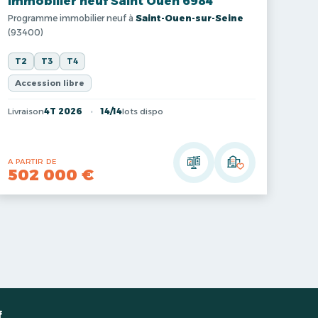
Immobilier neuf Saint Ouen 6984
Programme immobilier neuf à
Saint-Ouen-sur-Seine
(93400)
T2
T3
T4
Accession libre
Livraison
4T 2026
14/14
lots dispo
A PARTIR DE
502 000 €
f