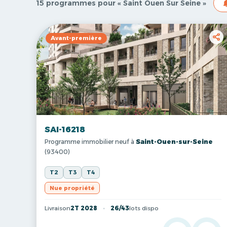
15 programmes pour « Saint Ouen Sur Seine »
Avant-première
SAI-16218
Programme immobilier neuf à
Saint-Ouen-sur-Seine
(93400)
T2
T3
T4
Nue propriété
Livraison
2T 2028
26/43
lots dispo