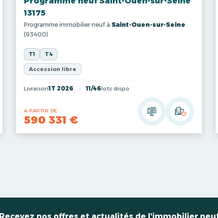
Programme neuf Saint-Ouen-sur-Seine
13175
Programme immobilier neuf à
Saint-Ouen-sur-Seine
(93400)
T1
T4
Accession libre
Livraison
1T 2026
11/46
lots dispo
A PARTIR DE
590 331 €
Recevez nos offres et actualités de l'immobilier neu