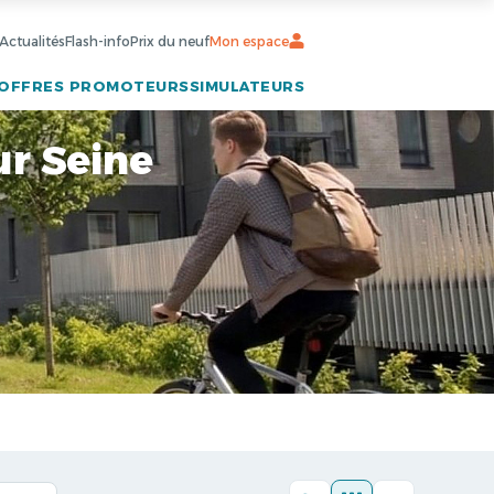
Actualités
Flash-info
Prix du neuf
Mon espace
OFFRES PROMOTEURS
SIMULATEURS
ur Seine