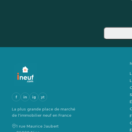
L
L
O
S
f
in
ig
yt
É
O
La plus grande place de marché
de l'immobilier neuf en France
F
G
1 rue Maurice Jaubert
F