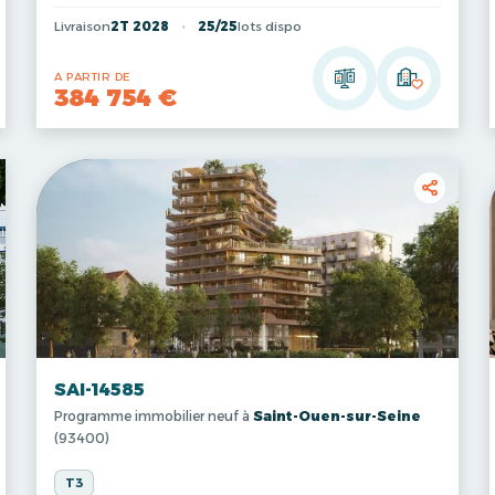
Livraison
2T 2028
25/25
lots dispo
A PARTIR DE
384 754 €
SAI-14585
Programme immobilier neuf à
Saint-Ouen-sur-Seine
(93400)
T3