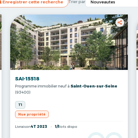
Enregistrer cette recherche
Trier par
SAI-15518
Programme immobilier neuf à
Saint-Ouen-sur-Seine
(93400)
T1
Nue propriété
Livraison
4T 2023
1/1
lots dispo