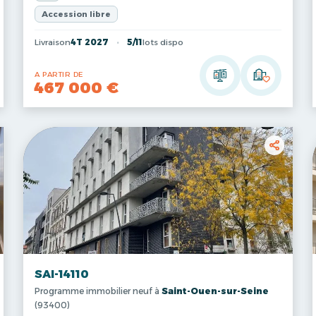
Accession libre
Livraison
4T 2027
5/11
lots dispo
A PARTIR DE
467 000 €
SAI-14110
Programme immobilier neuf à
Saint-Ouen-sur-Seine
(93400)