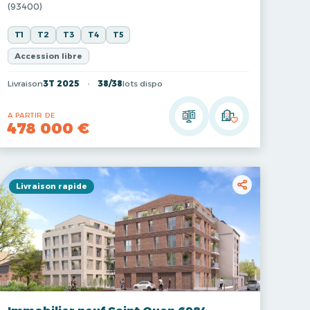
(93400)
T1
T2
T3
T4
T5
Accession libre
Livraison
3T 2025
38/38
lots dispo
A PARTIR DE
478 000 €
Livraison rapide