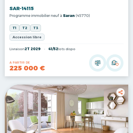
SAR-14115
Programme immobilier neuf à
Saran
(45770)
T1
T2
T3
Accession libre
Livraison
2T 2029
41/52
lots dispo
A PARTIR DE
225 000 €