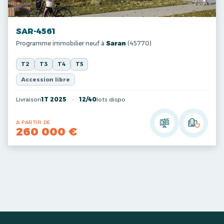
SAR-4561
Programme immobilier neuf à
Saran
(45770)
T2
T3
T4
T5
Accession libre
Livraison
1T 2025
12/40
lots dispo
A PARTIR DE
260 000 €