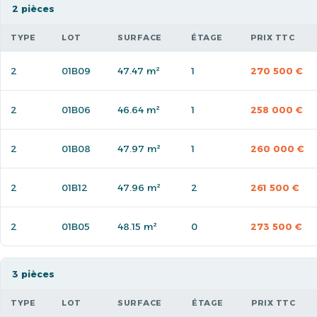
2 pièces
TYPE
LOT
SURFACE
ÉTAGE
PRIX TTC
2
01B09
47.47 m²
1
270 500 €
2
01B06
46.64 m²
1
258 000 €
2
01B08
47.97 m²
1
260 000 €
2
01B12
47.96 m²
2
261 500 €
2
01B05
48.15 m²
0
273 500 €
3 pièces
TYPE
LOT
SURFACE
ÉTAGE
PRIX TTC