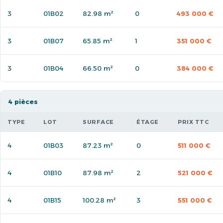
3
01B02
82.98 m²
0
493 000 €
3
01B07
65.85 m²
1
351 000 €
3
01B04
66.50 m²
0
384 000 €
4 pièces
TYPE
LOT
SURFACE
ÉTAGE
PRIX TTC
4
01B03
87.23 m²
0
511 000 €
4
01B10
87.98 m²
2
521 000 €
4
01B15
100.28 m²
3
551 000 €