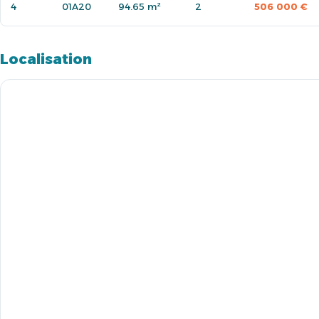
4
01A20
94.65 m²
2
506 000 €
Localisation