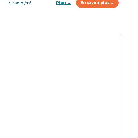
Plan →
5 346 €/m²
En savoir plus →