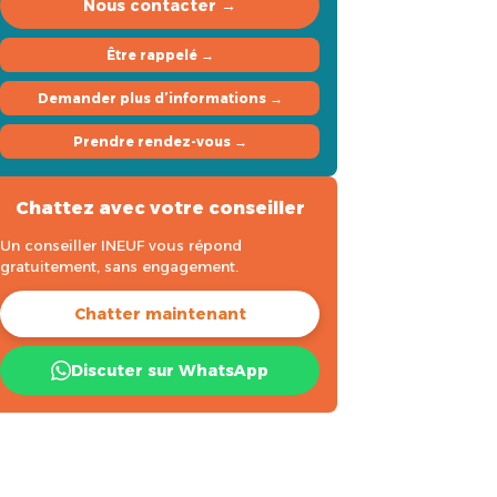
Nous contacter →
Être rappelé →
Demander plus d’informations →
Prendre rendez-vous →
Chattez avec votre conseiller
Un conseiller INEUF vous répond
gratuitement, sans engagement.
Chatter maintenant
Discuter sur WhatsApp