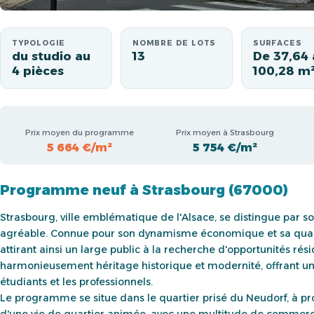
TYPOLOGIE
NOMBRE DE LOTS
SURFACES
du studio au
13
De 37,64 
4 pièces
100,28 m
Prix moyen du programme
Prix moyen à Strasbourg
5 664 €/m²
5 754 €/m²
Programme neuf à Strasbourg (67000)
Strasbourg, ville emblématique de l'Alsace, se distingue par so
agréable. Connue pour son dynamisme économique et sa qualité 
attirant ainsi un large public à la recherche d'opportunités rés
harmonieusement héritage historique et modernité, offrant un 
étudiants et les professionnels.
Le programme se situe dans le quartier prisé du Neudorf, à pr
d'une vie de quartier animée, avec une multitude de commerces,