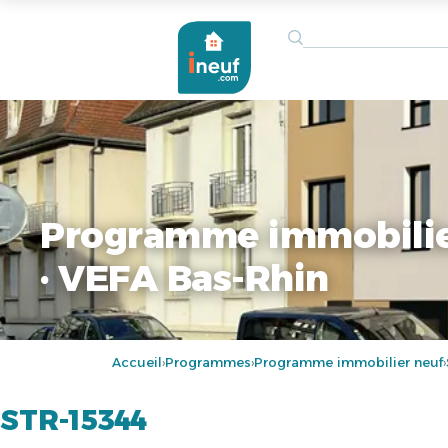
Programme immobilie
· VEFA Bas-Rhin
Accueil
Programmes
Programme immobilier neuf
›
›
›
STR-15344