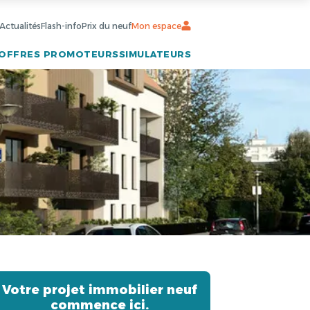
Actualités
Flash-info
Prix du neuf
Mon espace
OFFRES PROMOTEURS
SIMULATEURS
Votre projet immobilier neuf
commence ici.