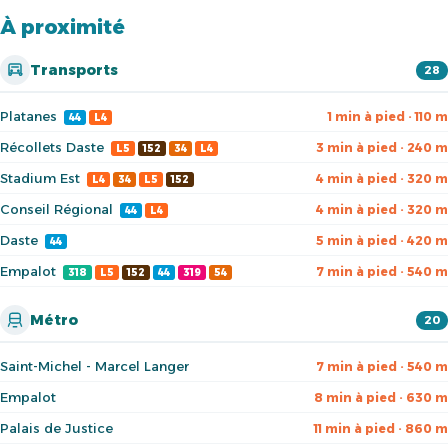
À proximité
Transports
28
Platanes
1 min à pied · 110 m
44
L4
Récollets Daste
3 min à pied · 240 m
L5
152
34
L4
Stadium Est
4 min à pied · 320 m
L4
34
L5
152
Conseil Régional
4 min à pied · 320 m
44
L4
Daste
5 min à pied · 420 m
44
Empalot
7 min à pied · 540 m
318
L5
152
44
319
54
Métro
20
Saint-Michel - Marcel Langer
7 min à pied · 540 m
Empalot
8 min à pied · 630 m
Palais de Justice
11 min à pied · 860 m