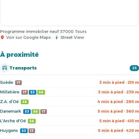
Programme immobilier neuf 37000 Tours
Voir sur Google Maps
·
Street View
À proximité
Transports
25
Suède
3 min à pied · 210 m
17
Milletière
3 min à pied · 230 m
17
53
56
Z.A. d’Oé
4 min à pied · 280 m
56
Danemark
5 min à pied · 360 m
53
56
17
L'Arche d'Oé
5 min à pied · 410 m
56
Huygens
5 min à pied · 420 m
53
17