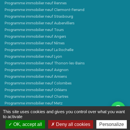
Programme immobilier neuf Rennes
Programme immobilier neuf Clermont-Ferrand
Programme immobilier neuf Strasbourg
Programme immobilier neuf Aubervilliers
Programme immobilier neuf Tours
Programme immobilier neuf Angers
Programme immobilier neuf Nîmes
Programme immobilier neuf La Rochelle
Programme immobilier neuf Lyon
Programme immobilier neuf Thonon-les-Bains
Programme immobilier neuf Avignon
Programme immobilier neuf Amiens
Programme immobilier neuf Colombes
Programme immobilier neuf Orléans
Programme immobilier neuf Chartres
Programme immobilier neuf Metz
Programme immobilier neuf Caen
This site uses cookies and gives you control over what you want
to activate
Programme immobilier neuf Dijon
Programme immobilier neuf Villeurbanne
OK, accept all
Deny all cookies
Personalize
Programme immobilier neuf Narbonne