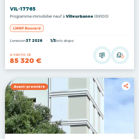
VIL-17765
Programme immobilier neuf à
Villeurbanne
(69100)
LMNP Bouvard
Livraison
3T 2026
1/3
lots dispo
A PARTIR DE
85 320 €
Avant-première