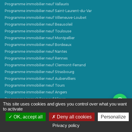
Programme immobilier neuf Vallauris
Programme immobilier neuf Saint-Laurent-du-Var
Programme immobilier neuf Villeneuve-Loubet
Programme immobilier neuf Beausoleil
Programme immobilier neuf Toulouse
Programme immobilier neuf Montpellier
Programme immobilier neuf Bordeaux
Programme immobilier neuf Nantes
Programme immobilier neuf Rennes
Programme immobilier neuf Clermont-Ferrand
Programme immobilier neuf Strasbourg
Programme immobilier neuf Aubervilliers
Programme immobilier neuf Tours
Programme immobilier neuf Angers
Programme immobilier neuf Nîmes
This site uses cookies and gives you control over what you want
Programme immobilier neuf La Rochelle
to activate
Programme immobilier neuf Lyon
OK, accept all
Deny all cookies
Personalize
Programme immobilier neuf Thonon-les-Bains
Privacy policy
Programme immobilier neuf Avignon