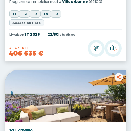
Programme immobilier neuf à
Villeurbanne
(69100)
T1
T2
T3
T4
T5
Accession libre
Livraison
2T 2026
22/30
lots dispo
A PARTIR DE
406 635 €
VIL-13654