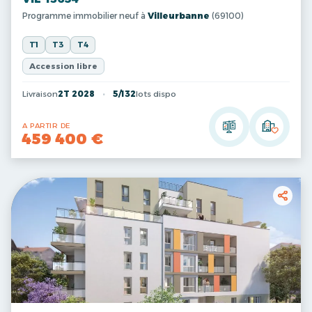
Programme immobilier neuf à
Villeurbanne
(69100)
T1
T3
T4
Accession libre
Livraison
2T 2028
5/132
lots dispo
A PARTIR DE
459 400 €