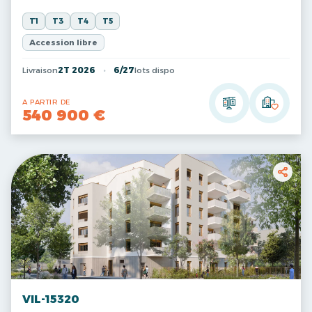
T1
T3
T4
T5
Accession libre
Livraison
2T 2026
6/27
lots dispo
A PARTIR DE
540 900 €
VIL-15320