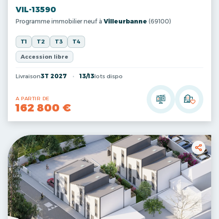
VIL-13590
Programme immobilier neuf à
Villeurbanne
(69100)
T1
T2
T3
T4
Accession libre
Livraison
3T 2027
13/13
lots dispo
A PARTIR DE
162 800 €