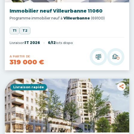
Immobilier neuf Villeurbanne 11060
Programme immobilier neuf à
Villeurbanne
(69100)
T1
T2
Livraison
1T 2026
6/12
lots dispo
A PARTIR DE
319 000 €
Livraison rapide