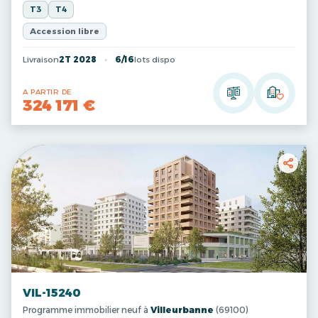
T3
T4
Accession libre
Livraison
2T 2028
6/16
lots dispo
A PARTIR DE
324 171 €
VIL-15240
Programme immobilier neuf à
Villeurbanne
(69100)