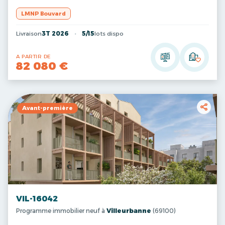
LMNP Bouvard
Livraison
3T 2026
5/15
lots dispo
A PARTIR DE
82 080 €
Avant-première
VIL-16042
Programme immobilier neuf à
Villeurbanne
(69100)