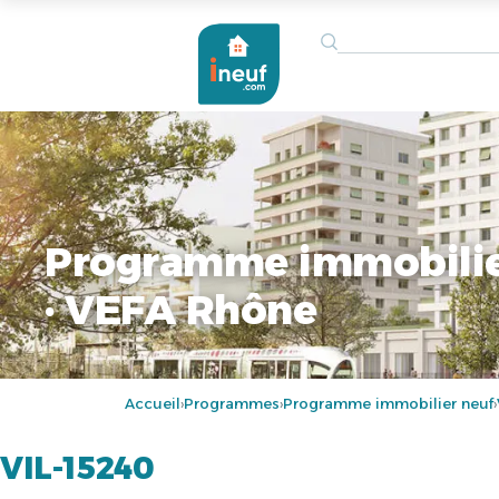
Programme immobilier
· VEFA Rhône
Accueil
Programmes
Programme immobilier neuf
›
›
›
VIL-15240