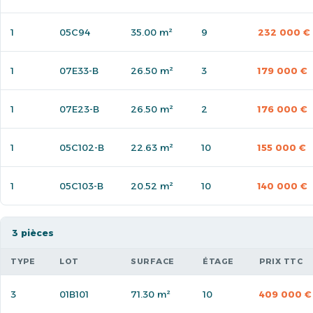
1
05C94
35.00 m²
9
232 000 €
1
07E33-B
26.50 m²
3
179 000 €
1
07E23-B
26.50 m²
2
176 000 €
1
05C102-B
22.63 m²
10
155 000 €
1
05C103-B
20.52 m²
10
140 000 €
3 pièces
TYPE
LOT
SURFACE
ÉTAGE
PRIX TTC
3
01B101
71.30 m²
10
409 000 €