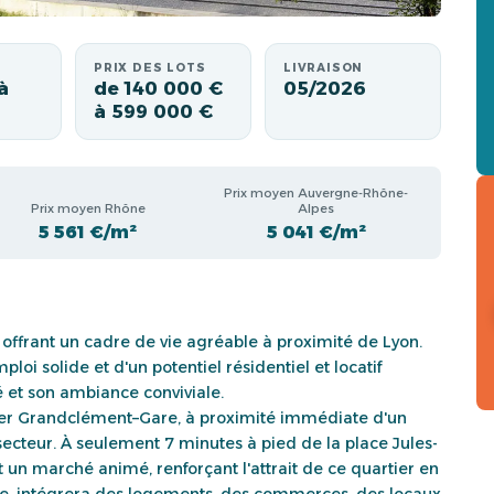
PRIX DES LOTS
LIVRAISON
à
de 140 000 €
05/2026
à 599 000 €
Prix moyen Auvergne-Rhône-
Prix moyen Rhône
Alpes
5 561 €/m²
5 041 €/m²
 offrant un cadre de vie agréable à proximité de Lyon.
oi solide et d'un potentiel résidentiel et locatif
té et son ambiance conviviale.
ier Grandclément–Gare, à proximité immédiate d'un
 secteur. À seulement 7 minutes à pied de la place Jules-
n marché animé, renforçant l'attrait de ce quartier en
e, intégrera des logements, des commerces, des locaux