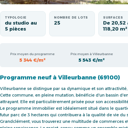
TYPOLOGIE
NOMBRE DE LOTS
SURFACES
du studio au
25
De 20,52 
5 pièces
118,20 m²
Prix moyen du programme
Prix moyen à Villeurbanne
5 344 €/m²
5 543 €/m²
Programme neuf à Villeurbanne (69100)
Villeurbanne se distingue par sa dynamique et son attractivité,
Cette commune, en pleine mutation, bénéficie d'un bassin d'empl
attrayant. Elle est particulièrement prisée pour son accessibili
Le programme immobilier est idéalement situé dans le quart
futur parc de 3 hectares qui contribuera à la qualité de vie du
Grandclément, vous trouverez une multitude de commerces et u
pleine renaissance. Le projet, conçu comme un ensemble mixt