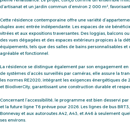
d’artisanat et un jardin commun d’environ 2 000 m², favorisant l
Cette résidence contemporaine offre une variété d’appartement
duplex avec entrée indépendante. Les espaces de vie bénéfici
vitrées et aux expositions traversantes. Des loggias, balcons 
des vues dégagées et des espaces extérieurs propices à la dét
équipements, tels que des salles de bains personnalisables et d
agréable et fonctionnel.
La résidence se distingue également par son engagement en ma
de systèmes d’accès surveillés par caméras, elle assure la tranqu
les normes RE2020, intégrant les exigences énergétiques de 202
et BiodiverCity, garantissant une construction durable et resp
Concernant l’accessibilité, le programme est bien desservi pa
et la future ligne T6 prévue pour 2026. Les lignes de bus BRT3,
Bonnevay et aux autoroutes A42, A43, et A46 à seulement quelq
ses environs.