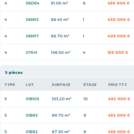
4
06D84
91.00 m²
8
450 000 €
4
06M13
88.40 m²
1
430 000 €
4
06M17
86.70 m²
1
409 000 €
4
07E41
106.50 m²
4
515 000 €
5 pièces
TYPE
LOT
SURFACE
ÉTAGE
PRIX TTC
5
01B103
103.20 m²
10
492 000 €
5
01B93
99.70 m²
9
453 000 €
5
01B92
97.30 m²
9
456 000 €