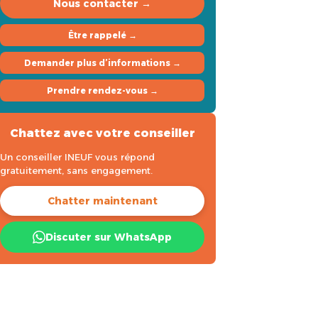
Nous contacter →
Être rappelé →
Demander plus d’informations →
Prendre rendez-vous →
Chattez avec votre conseiller
Un conseiller INEUF vous répond
gratuitement, sans engagement.
Chatter maintenant
Discuter sur WhatsApp