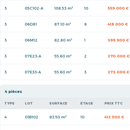
3
05C102-A
108.53 m²
10
559 000 €
3
06D81
87.10 m²
8
418 000 €
3
06M12
82.80 m²
1
399 900 €
3
07E23-A
55.60 m²
2
270 000 €
3
07E33-A
55.60 m²
3
273 000 €
4 pièces
TYPE
LOT
SURFACE
ÉTAGE
PRIX TTC
4
01B102
83.50 m²
10
412 500 €