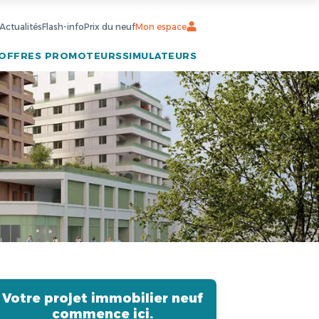
Actualités
Flash-info
Prix du neuf
Mon espace
OFFRES PROMOTEURS
SIMULATEURS
Votre projet immobilier neuf
commence ici.