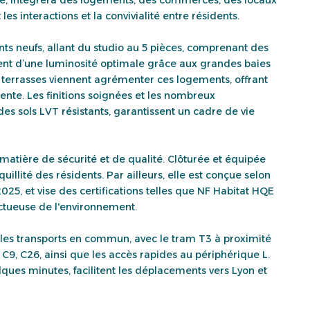
es interactions et la convivialité entre résidents.
s neufs, allant du studio au 5 pièces, comprenant des
ent d’une luminosité optimale grâce aux grandes baies
ou terrasses viennent agrémenter ces logements, offrant
ente. Les finitions soignées et les nombreux
es sols LVT résistants, garantissent un cadre de vie
tière de sécurité et de qualité. Clôturée et équipée
illité des résidents. Par ailleurs, elle est conçue selon
5, et vise des certifications telles que NF Habitat HQE
ectueuse de l'environnement.
r les transports en commun, avec le tram T3 à proximité
 C9, C26, ainsi que les accès rapides au périphérique L.
ues minutes, facilitent les déplacements vers Lyon et