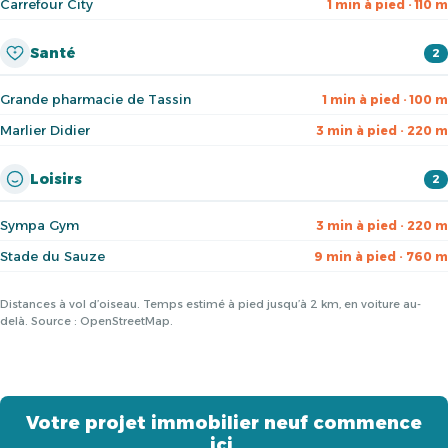
Carrefour City
1 min à pied · 110 m
Santé
2
Grande pharmacie de Tassin
1 min à pied · 100 m
Marlier Didier
3 min à pied · 220 m
Loisirs
2
Sympa Gym
3 min à pied · 220 m
Stade du Sauze
9 min à pied · 760 m
Distances à vol d’oiseau. Temps estimé à pied jusqu’à 2 km, en voiture au-
delà. Source : OpenStreetMap.
Votre projet immobilier neuf commence
ici.