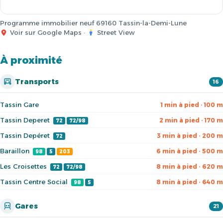
Programme immobilier neuf 69160 Tassin-la-Demi-Lune
Voir sur Google Maps
·
Street View
À proximité
Transports
16
Tassin Gare
1 min à pied · 100 m
Tassin Deperet
2 min à pied · 170 m
72
72/98
Tassin Depéret
3 min à pied · 200 m
72
Baraillon
6 min à pied · 500 m
98
5
203
Les Croisettes
8 min à pied · 620 m
72
72/98
Tassin Centre Social
8 min à pied · 640 m
98
5
Gares
21