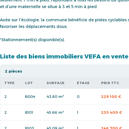
et d’une maternelle se situe à 3 et 5 min à pied.
Axée sur l’écologie, la commune bénéficie de pistes cyclables
favoriser les déplacements doux.
*Stationnement(s) disponible(s).
Liste des biens immobiliers VEFA en vente
2 pièces
TYPE
LOT
SURFACE
ÉTAGE
PRIX TTC
2
B004
43.80 m²
0
229 100 €
2
B101
45.66 m²
1
233 400 €
2
B103
45.09 m²
1
246 700 €