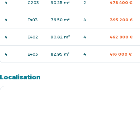
4
C203
90.25 m²
2
478 400 €
4
F403
76.50 m²
4
395 200 €
4
E402
90.82 m²
4
462 800 €
4
E403
82.95 m²
4
416 000 €
Localisation