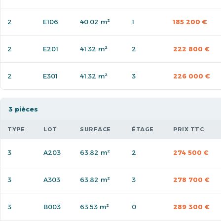
2
E106
40.02 m²
1
185 200 €
2
E201
41.32 m²
2
222 800 €
2
E301
41.32 m²
3
226 000 €
3 pièces
TYPE
LOT
SURFACE
ÉTAGE
PRIX TTC
3
A203
63.82 m²
2
274 500 €
3
A303
63.82 m²
3
278 700 €
3
B003
63.53 m²
0
289 300 €