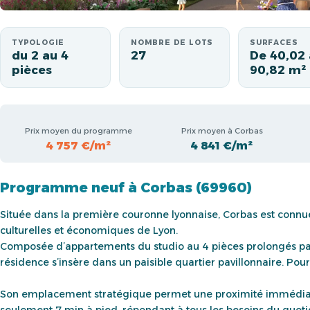
TYPOLOGIE
NOMBRE DE LOTS
SURFACES
du 2 au 4
27
De 40,02 
pièces
90,82 m²
Prix moyen du programme
Prix moyen à Corbas
4 757 €/m²
4 841 €/m²
Programme neuf à Corbas (69960)
Située dans la première couronne lyonnaise, Corbas est connue p
culturelles et économiques de Lyon.
Composée d’appartements du studio au 4 pièces prolongés par 
résidence s’insère dans un paisible quartier pavillonnaire. Pour
Son emplacement stratégique permet une proximité immédia
seulement 7 min à pied, répondant à tous les besoins du quot