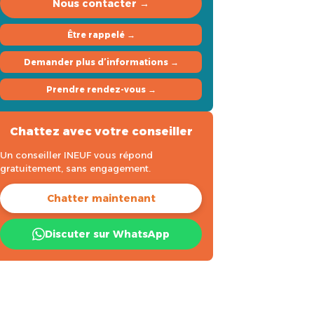
Nous contacter →
Être rappelé →
Demander plus d’informations →
Prendre rendez-vous →
Chattez avec votre conseiller
Un conseiller INEUF vous répond
gratuitement, sans engagement.
Chatter maintenant
Discuter sur WhatsApp