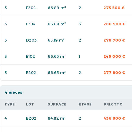
3
F204
66.89 m²
2
275 500 €
3
F304
66.89 m²
3
280 900 €
3
D203
65.19 m²
2
278 700 €
3
E102
66.65 m²
1
246 000 €
3
E202
66.65 m²
2
277 800 €
4 pièces
TYPE
LOT
SURFACE
ÉTAGE
PRIX TTC
4
B202
84.82 m²
2
436 800 €