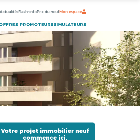
Actualités
Flash-info
Prix du neuf
Mon espace
OFFRES PROMOTEURS
SIMULATEURS
Votre projet immobilier neuf
commence ici.