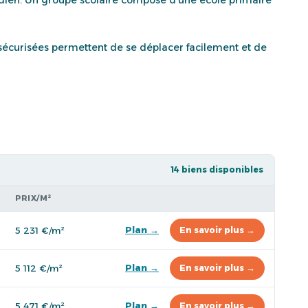
 sécurisées permettent de se déplacer facilement et de
14 biens disponibles
PRIX/M²
Plan →
5 231 €/m²
En savoir plus →
Plan →
5 112 €/m²
En savoir plus →
Plan →
5 471 €/m²
En savoir plus →