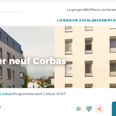
Le groupe INEUF
Nous contacter
LIVRAISON 2026
LANCEMENTS
r neuf Corbas
Corbas
Programme neuf Corbas 12017
›
7