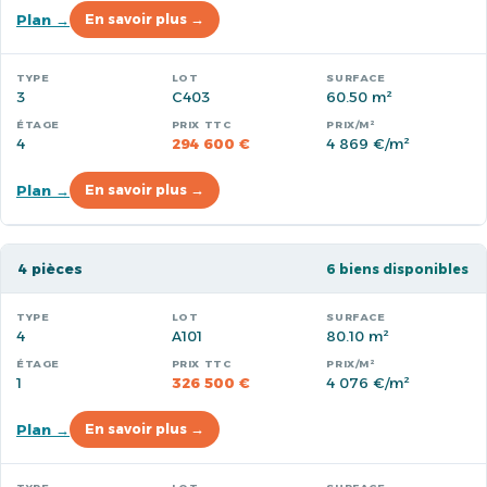
Plan →
En savoir plus →
3
C403
60.50 m²
4
294 600 €
4 869 €/m²
Plan →
En savoir plus →
4 pièces
6 biens disponibles
4
A101
80.10 m²
1
326 500 €
4 076 €/m²
Plan →
En savoir plus →