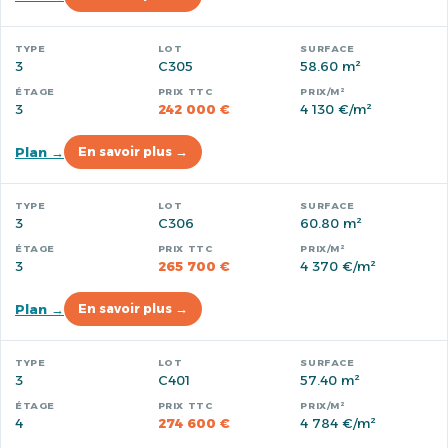
3
C305
58.60 m²
3
242 000 €
4 130 €/m²
Plan →
En savoir plus →
3
C306
60.80 m²
3
265 700 €
4 370 €/m²
Plan →
En savoir plus →
3
C401
57.40 m²
4
274 600 €
4 784 €/m²