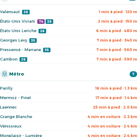
Valensaut
1 min à pied · 120 m
26
États-Unis Viviani
2 min à pied · 150 m
T4
26
États-Unis Leriche
6 min à pied · 480 m
26
Georges Levy
7 min à pied · 540 m
35
Pressensé - Marrane
7 min à pied · 560 m
35
Cambon
7 min à pied · 590 m
26
Métro
7
Parilly
16 min à pied · 1.3 km
Mermoz - Pinel
17 min à pied · 1.4 km
Laennec
25 min à pied · 2.0 km
Grange Blanche
4 min en voiture · 2.2 km
Vénissieux
4 min en voiture · 2.4 km
Monplaisir - Lumière
4 min en voiture · 2.4 km