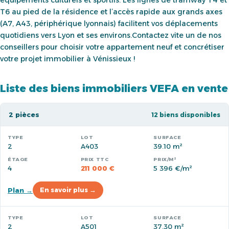
équipements culturels et sportifs. Les lignes de tramway T4 et
T6 au pied de la résidence et l’accès rapide aux grands axes
(A7, A43, périphérique lyonnais) facilitent vos déplacements
quotidiens vers Lyon et ses environs.Contactez vite un de nos
conseillers pour choisir votre appartement neuf et concrétiser
votre projet immobilier à Vénissieux !
Liste des biens immobiliers VEFA en vente
2 pièces
12 biens disponibles
2
A403
39.10 m²
4
211 000 €
5 396 €/m²
Plan →
En savoir plus →
2
A501
37.30 m²