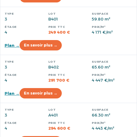
3
B401
59.80 m²
4
249 400 €
4 171 €/m²
Plan →
En savoir plus →
3
B402
65.60 m²
4
291 700 €
4 447 €/m²
Plan →
En savoir plus →
3
A401
66.30 m²
4
294 600 €
4 443 €/m²