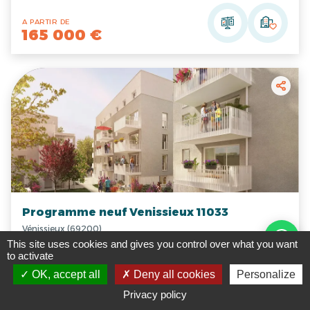
A PARTIR DE
165 000 €
Programme neuf Venissieux 11033
Vénissieux (69200)
This site uses cookies and gives you control over what you want
to activate
T2
T3
T4
OK, accept all
Deny all cookies
Personalize
Accession libre
Privacy policy
Livraison
1T 2026
18/18
lots dispo