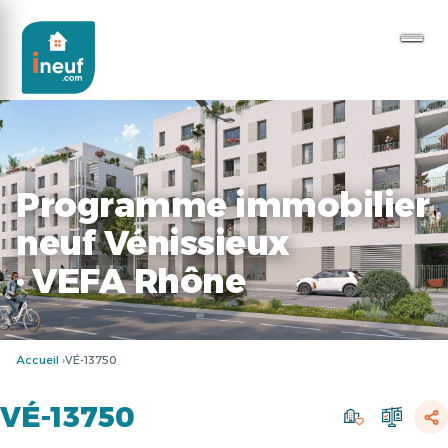
Programme immobilier
neuf Vénissieux
· VEFA Rhône
Accueil
VÉ-13750
VÉ-13750