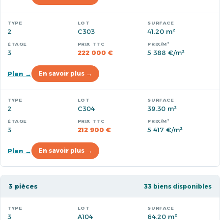
2
C303
41.20 m²
3
222 000 €
5 388 €/m²
Plan →
En savoir plus →
2
C304
39.30 m²
3
212 900 €
5 417 €/m²
Plan →
En savoir plus →
3 pièces
33 biens disponibles
3
A104
64.20 m²