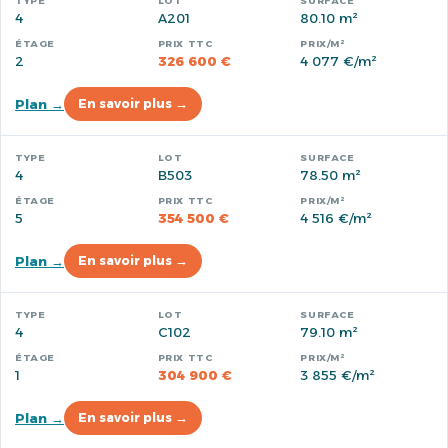
4
A201
80.10 m²
2
326 600 €
4 077 €/m²
Plan →
En savoir plus →
4
B503
78.50 m²
5
354 500 €
4 516 €/m²
Plan →
En savoir plus →
4
C102
79.10 m²
1
304 900 €
3 855 €/m²
Plan →
En savoir plus →