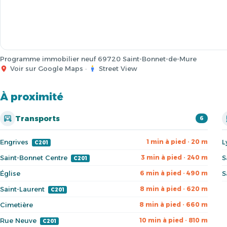
Programme immobilier neuf 69720 Saint-Bonnet-de-Mure
Voir sur Google Maps
·
Street View
À proximité
Transports
6
Engrives
L
1 min à pied · 20 m
C201
Saint-Bonnet Centre
S
3 min à pied · 240 m
C201
Église
S
6 min à pied · 490 m
Saint-Laurent
8 min à pied · 620 m
C201
Cimetière
8 min à pied · 660 m
Rue Neuve
10 min à pied · 810 m
C201