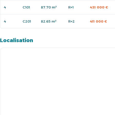
4
C101
87.70 m²
R+1
431 000 €
4
C201
82.65 m²
R+2
411 000 €
Localisation