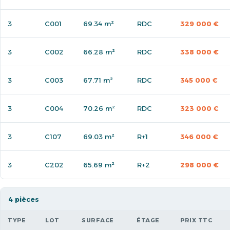
3
C001
69.34 m²
RDC
329 000 €
3
C002
66.28 m²
RDC
338 000 €
3
C003
67.71 m²
RDC
345 000 €
3
C004
70.26 m²
RDC
323 000 €
3
C107
69.03 m²
R+1
346 000 €
3
C202
65.69 m²
R+2
298 000 €
4 pièces
TYPE
LOT
SURFACE
ÉTAGE
PRIX TTC