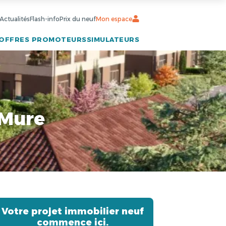
Actualités
Flash-info
Prix du neuf
Mon espace
OFFRES PROMOTEURS
SIMULATEURS
-Mure
Votre projet immobilier neuf
commence ici.