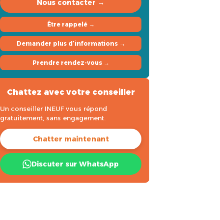
Nous contacter →
Être rappelé →
Demander plus d’informations →
Prendre rendez-vous →
Chattez avec votre conseiller
Un conseiller INEUF vous répond
gratuitement, sans engagement.
Chatter maintenant
Discuter sur WhatsApp