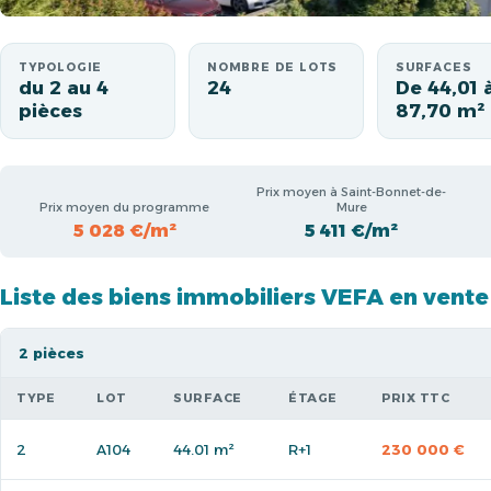
TYPOLOGIE
NOMBRE DE LOTS
SURFACES
du 2 au 4
24
De 44,01 
pièces
87,70 m²
Prix moyen à Saint-Bonnet-de-
Prix moyen du programme
Mure
5 028 €/m²
5 411 €/m²
Liste des biens immobiliers VEFA en vente
2 pièces
TYPE
LOT
SURFACE
ÉTAGE
PRIX TTC
2
A104
44.01 m²
R+1
230 000 €