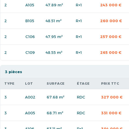
2
A105
47.89 m²
R+1
243 000 €
2
B105
48.51 m²
R+1
260 000 €
2
C106
47.95 m²
R+1
257 000 €
2
C109
48.55 m²
R+1
265 000 €
3 pièces
TYPE
LOT
SURFACE
ÉTAGE
PRIX TTC
3
A002
67.68 m²
RDC
327 000 €
3
A005
68.71 m²
RDC
331 000 €
3
A106
63.11 m²
R+1
304 000 €