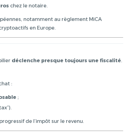
uros
chez le notaire.
uropéennes, notamment au règlement MiCA
 cryptoactifs en Europe.
ilier
déclenche presque toujours une fiscalité
.
chat :
osable
;
tax”).
progressif de l’impôt sur le revenu.