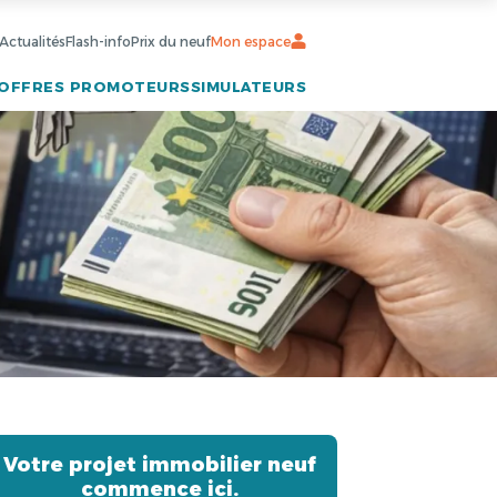
Actualités
Flash-info
Prix du neuf
Mon espace
OFFRES PROMOTEURS
SIMULATEURS
Votre projet immobilier neuf
commence ici.