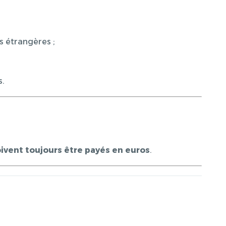
s étrangères ;
s.
doivent toujours être payés en euros
.