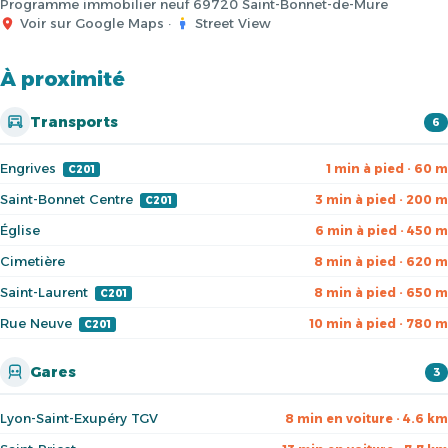
Programme immobilier neuf 69720 Saint-Bonnet-de-Mure
Voir sur Google Maps
·
Street View
À proximité
Transports
6
Engrives
1 min à pied · 60 m
C201
Saint-Bonnet Centre
3 min à pied · 200 m
C201
Église
6 min à pied · 450 m
Cimetière
8 min à pied · 620 m
Saint-Laurent
8 min à pied · 650 m
C201
Rue Neuve
10 min à pied · 780 m
C201
Gares
3
Lyon-Saint-Exupéry TGV
8 min en voiture · 4.6 km