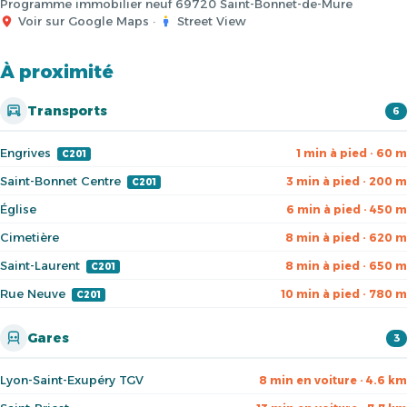
Programme immobilier neuf 69720 Saint-Bonnet-de-Mure
Voir sur Google Maps
·
Street View
À proximité
Transports
6
Engrives
1 min à pied · 60 m
C201
Saint-Bonnet Centre
3 min à pied · 200 m
C201
Église
6 min à pied · 450 m
Cimetière
8 min à pied · 620 m
Saint-Laurent
8 min à pied · 650 m
C201
Rue Neuve
10 min à pied · 780 m
C201
Gares
3
Lyon-Saint-Exupéry TGV
8 min en voiture · 4.6 km