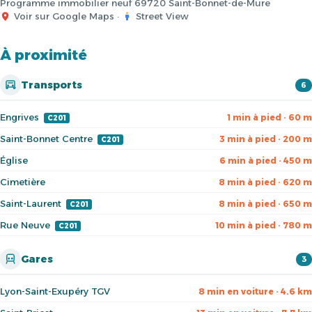
Programme immobilier neuf 69720 Saint-Bonnet-de-Mure
Voir sur Google Maps
·
Street View
À proximité
Transports
6
Engrives
1 min à pied · 60 m
C201
Saint-Bonnet Centre
3 min à pied · 200 m
C201
Église
6 min à pied · 450 m
Cimetière
8 min à pied · 620 m
Saint-Laurent
8 min à pied · 650 m
C201
Rue Neuve
10 min à pied · 780 m
C201
Gares
3
Lyon-Saint-Exupéry TGV
8 min en voiture · 4.6 km