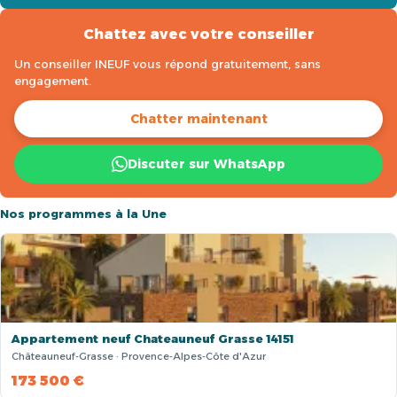
Chattez avec votre conseiller
Un conseiller INEUF vous répond gratuitement, sans
engagement.
Chatter maintenant
Discuter sur WhatsApp
Nos programmes à la Une
Appartement neuf Chateauneuf Grasse 14151
Châteauneuf-Grasse · Provence-Alpes-Côte d'Azur
173 500 €