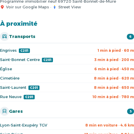
Programme immobilier neuf 69720 Saint-Bonnet-de-Mure
Voir sur Google Maps
·
Street View
À proximité
Transports
6
Engrives
1 min à pied · 60 m
C201
Saint-Bonnet Centre
3 min à pied · 200 m
C201
Église
6 min à pied · 450 m
Cimetière
8 min à pied · 620 m
Saint-Laurent
8 min à pied · 650 m
C201
Rue Neuve
10 min à pied · 780 m
C201
Gares
3
Lyon-Saint-Exupéry TGV
8 min en voiture · 4.6 km