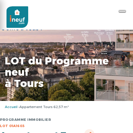
LOT du Programme
neuf
à Tours
Accueil
Appartement Tours 62,57 m²
PROGRAMME IMMOBILIER
LOT 01A1603