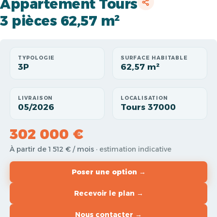
Appartement Tours
3 pièces 62,57 m²
TYPOLOGIE
SURFACE HABITABLE
3P
62,57 m²
LIVRAISON
LOCALISATION
05/2026
Tours 37000
302 000 €
À partir de 1 512 € / mois
· estimation indicative
Poser une option →
Recevoir le plan →
Nous contacter →