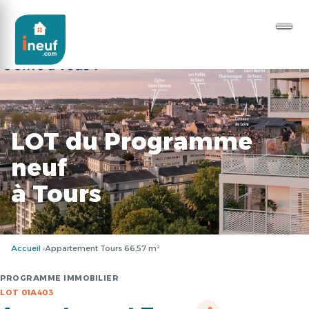
LOT du Programme
neuf
à Tours
Accueil
Appartement Tours 66,57 m²
PROGRAMME IMMOBILIER
LOT 01A403