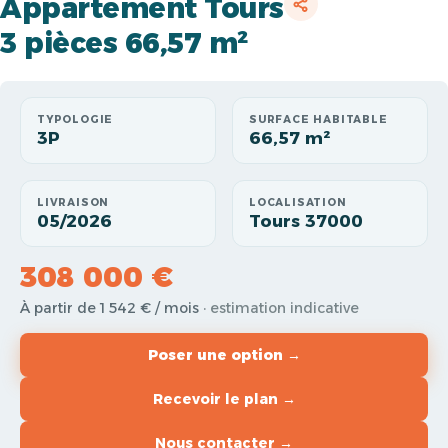
Appartement Tours
3 pièces 66,57 m²
TYPOLOGIE
SURFACE HABITABLE
3P
66,57 m²
LIVRAISON
LOCALISATION
05/2026
Tours 37000
308 000 €
À partir de 1 542 € / mois
· estimation indicative
Poser une option →
Recevoir le plan →
Nous contacter →