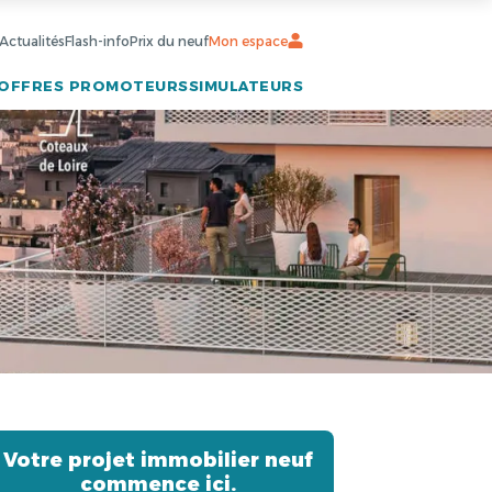
Actualités
Flash-info
Prix du neuf
Mon espace
OFFRES PROMOTEURS
SIMULATEURS
Votre projet immobilier neuf
commence ici.