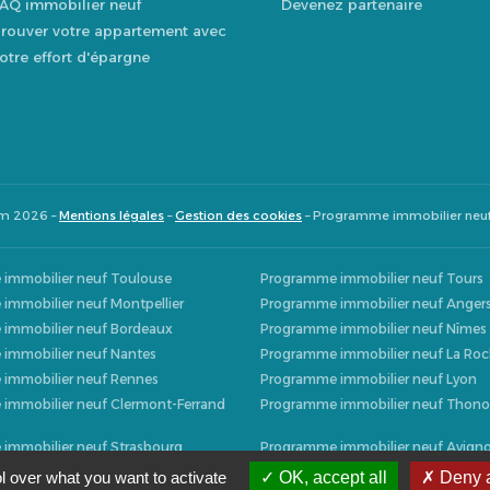
AQ immobilier neuf
Devenez partenaire
rouver votre appartement avec
otre effort d'épargne
om 2026 –
Mentions légales
–
Gestion des cookies
– Programme immobilier neu
immobilier neuf Toulouse
Programme immobilier neuf Tours
immobilier neuf Montpellier
Programme immobilier neuf Anger
immobilier neuf Bordeaux
Programme immobilier neuf Nîmes
immobilier neuf Nantes
Programme immobilier neuf La Roc
immobilier neuf Rennes
Programme immobilier neuf Lyon
immobilier neuf Clermont-Ferrand
Programme immobilier neuf Thono
immobilier neuf Strasbourg
Programme immobilier neuf Avign
mmobilier neuf Aubervilliers
Programme immobilier neuf Amien
l over what you want to activate
OK, accept all
Deny a