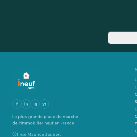
L
L
O
S
f
in
ig
yt
É
O
La plus grande place de marché
de l'immobilier neuf en France
F
G
1 rue Maurice Jaubert