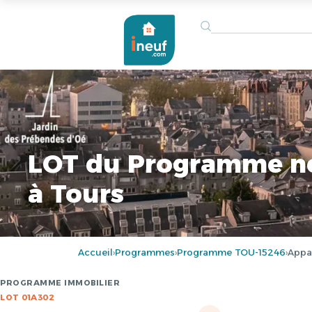
LOT du Programme n
à Tours
Accueil
Programmes
Programme TOU-15246
Appa
›
›
›
PROGRAMME IMMOBILIER
LOT 01A302