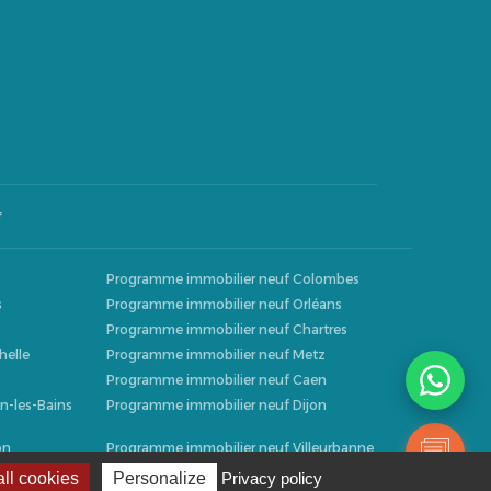
f
Programme immobilier neuf Colombes
s
Programme immobilier neuf Orléans
Programme immobilier neuf Chartres
helle
Programme immobilier neuf Metz
Programme immobilier neuf Caen
n-les-Bains
Programme immobilier neuf Dijon
on
Programme immobilier neuf Villeurbanne
s
Programme immobilier neuf Narbonne
ll cookies
Personalize
Privacy policy