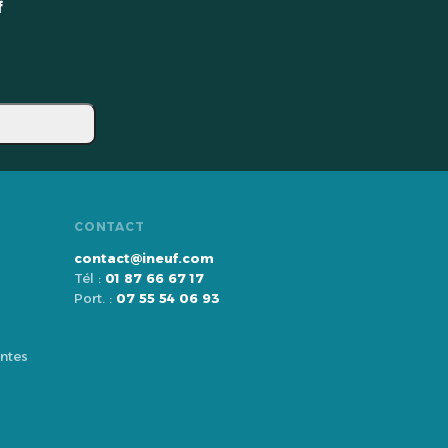
f
CONTACT
contact@ineuf.com
Tél :
01 87 66 67 17
Port. :
07 55 54 06 93
ntes