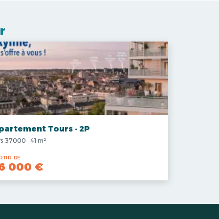
r
partement Tours · 2P
s 37000 · 41 m²
RTIR DE
6 000 €