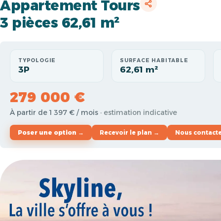
Appartement Tours
3 pièces 62,61 m²
TYPOLOGIE
SURFACE HABITABLE
3P
62,61 m²
279 000 €
À partir de 1 397 € / mois
· estimation indicative
Poser une option →
Recevoir le plan →
Nous contact