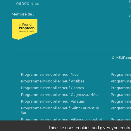
F
06000 Nice
T
Membre de :
v
© INEUF.c
Programme immobilier neuf Nice
Programme 
Programme immobilier neuf Antibes
Programme 
Programme immobilier neuf Cannes
Programme 
Programme immobilier neuf Cagnes-sur-Mer
Programme 
Programme immobilier neuf Vallauris
Programme 
Programme immobilier neuf Saint-Laurent-du-
Programme 
Var
Programme immobilier neuf Villeneuve-Loubet
Programme 
Programme immobilier neuf Beausoleil
Programme i
This site uses cookies and gives you contro