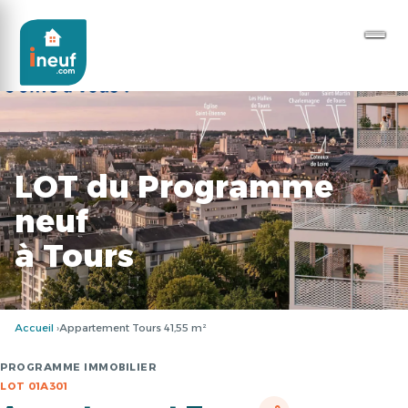
LOT du Programme
neuf
à Tours
Accueil
Appartement Tours 41,55 m²
PROGRAMME IMMOBILIER
LOT 01A301