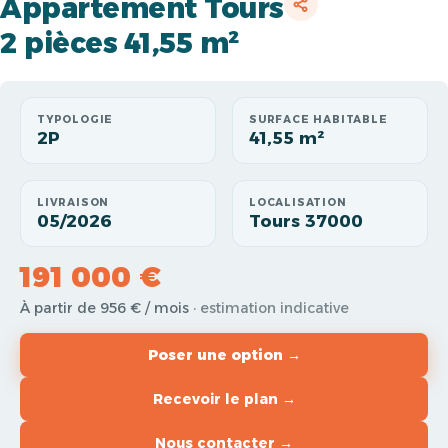
Appartement Tours
2 pièces 41,55 m²
TYPOLOGIE
SURFACE HABITABLE
2P
41,55 m²
LIVRAISON
LOCALISATION
05/2026
Tours 37000
191 000 €
À partir de 956 € / mois
· estimation indicative
Poser une option →
Recevoir le plan →
Nous contacter →