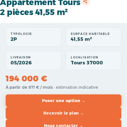
Appartement Tours
2 pièces 41,55 m²
TYPOLOGIE
SURFACE HABITABLE
2P
41,55 m²
LIVRAISON
LOCALISATION
05/2026
Tours 37000
194 000 €
À partir de 971 € / mois
· estimation indicative
Poser une option →
Recevoir le plan →
Nous contacter →