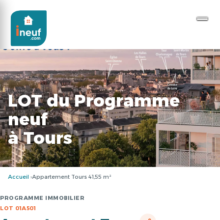
LOT du Programme
neuf
à Tours
Accueil
Appartement Tours 41,55 m²
PROGRAMME IMMOBILIER
LOT 01A501