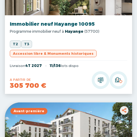
Immobilier neuf Hayange 10095
Programme immobilier neuf à
Hayange
(57700)
T2
T3
Accession libre & Monuments historiques
Livraison
4T 2027
11/136
lots dispo
A PARTIR DE
305 700 €
Avant-première