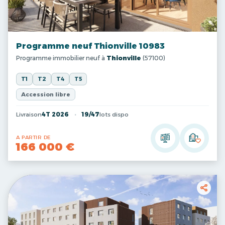
Programme neuf Thionville 10983
Programme immobilier neuf à
Thionville
(57100)
T1
T2
T4
T5
Accession libre
Livraison
4T 2026
19/47
lots dispo
A PARTIR DE
166 000 €