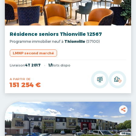
Résidence seniors Thionville 12567
Programme immobilier neuf à
Thionville
(57100)
LMNP second marché
Livraison
4T 2017
1/1
lots dispo
A PARTIR DE
151 254 €