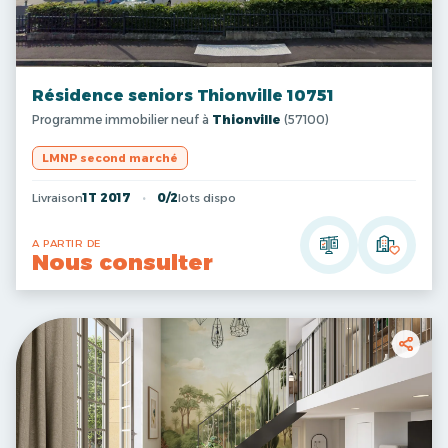
Résidence seniors Thionville 10751
Programme immobilier neuf à
Thionville
(57100)
LMNP second marché
Livraison
1T 2017
0/2
lots dispo
A PARTIR DE
Nous consulter