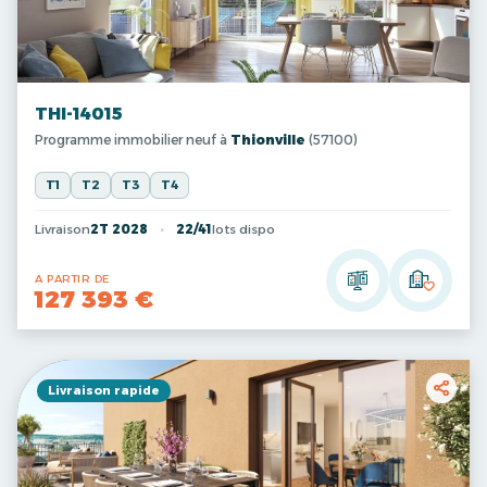
THI-14015
Programme immobilier neuf à
Thionville
(57100)
T1
T2
T3
T4
Livraison
2T 2028
22/41
lots dispo
A PARTIR DE
127 393 €
Livraison rapide