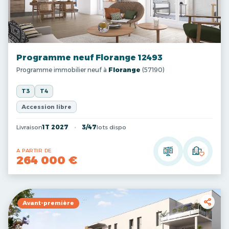
Programme neuf Florange 12493
Programme immobilier neuf à
Florange
(57190)
T3
T4
Accession libre
Livraison
1T 2027
3/47
lots dispo
A PARTIR DE
264 000 €
Avant-première