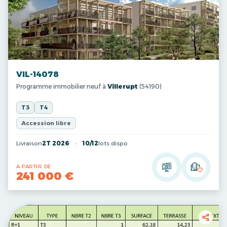
VIL-14078
Programme immobilier neuf à
Villerupt
(54190)
T3
T4
Accession libre
Livraison
2T 2026
10/12
lots dispo
A PARTIR DE
241 000 €