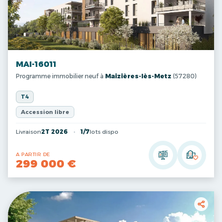
MAI-16011
Programme immobilier neuf à
Maizières-lès-Metz
(57280)
T4
Accession libre
Livraison
2T 2026
1/7
lots dispo
A PARTIR DE
299 000 €