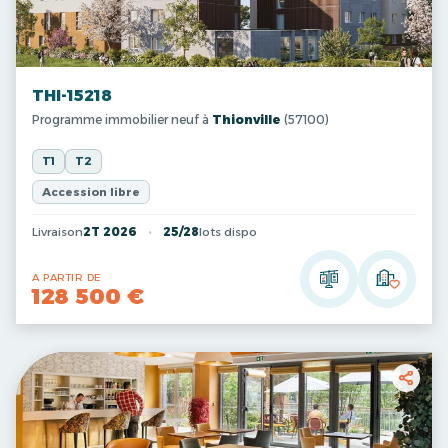
THI-15218
Programme immobilier neuf à
Thionville
(57100)
T1
T2
Accession libre
Livraison
2T 2026
25/28
lots dispo
A PARTIR DE
128 500 €