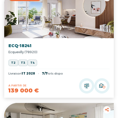
ECQ-18241
Ecquevilly (78920)
T2
T3
T4
Livraison
1T 2028
7/7
lots dispo
A PARTIR DE
139 000 €