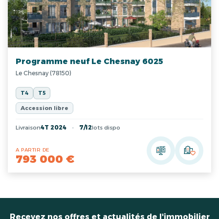
Programme neuf Le Chesnay 6025
Le Chesnay (78150)
T4
T5
Accession libre
Livraison
4T 2024
7/12
lots dispo
A PARTIR DE
793 000 €
Recevez nos offres et actualités de l'immobilier