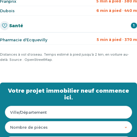
Franprix
5 min à pied · 380 m
Dubois
6 min à pied · 440 m
Santé
1
Pharmacie d'Ecquevilly
5 min à pied · 370 m
Distances à vol d’oiseau. Temps estimé à pied jusqu’à 2 km, en voiture au-
delà. Source : OpenStreetMap.
Votre projet immobilier neuf commence
ici.