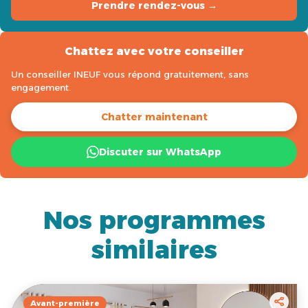
Prendre rendez-vous →
Chattez avec votre conseiller
Un conseiller INEUF vous répond gratuitement, sans
engagement.
Chatter maintenant
Discuter sur WhatsApp
Nos programmes
similaires
Avant-première