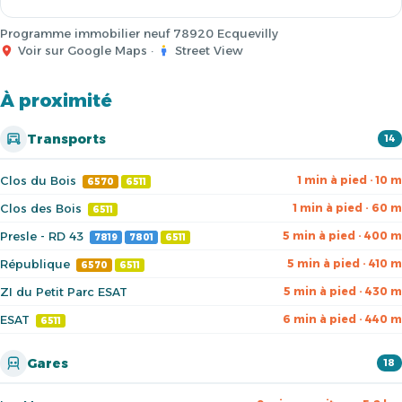
Programme immobilier neuf 78920 Ecquevilly
Voir sur Google Maps
·
Street View
À proximité
Transports
14
Clos du Bois
1 min à pied · 10 m
6570
6511
Clos des Bois
1 min à pied · 60 m
6511
Presle - RD 43
5 min à pied · 400 m
7819
7801
6511
République
5 min à pied · 410 m
6570
6511
ZI du Petit Parc ESAT
5 min à pied · 430 m
ESAT
6 min à pied · 440 m
6511
Gares
18