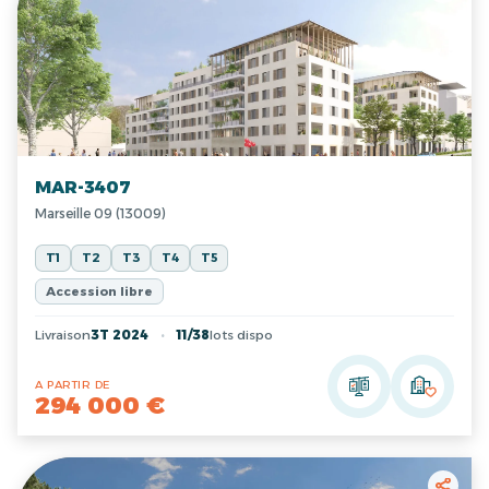
MAR-3407
Marseille 09 (13009)
T1
T2
T3
T4
T5
Accession libre
Livraison
3T 2024
11/38
lots dispo
A PARTIR DE
294 000 €