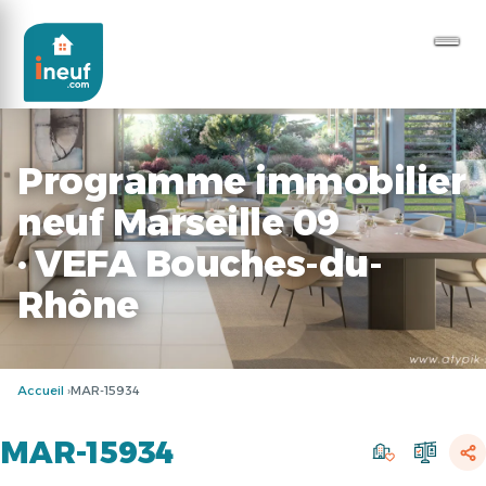
Programme immobilier
neuf Marseille 09
· VEFA Bouches-du-
Rhône
Accueil
MAR-15934
MAR-15934