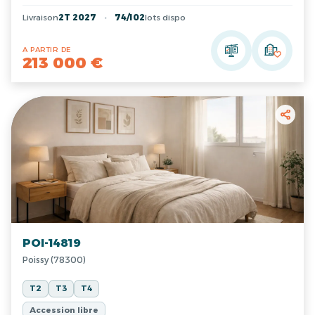
Livraison
2T 2027
74/102
lots dispo
A PARTIR DE
213 000 €
POI-14819
Poissy (78300)
T2
T3
T4
Accession libre