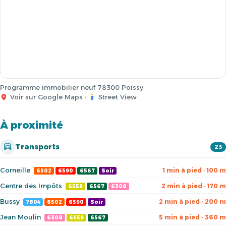
Programme immobilier neuf 78300 Poissy
Voir sur Google Maps
·
Street View
À proximité
Transports
23
Corneille
1 min à pied · 100 m
6502
6590
6567
Soir
Centre des Impôts
2 min à pied · 170 m
6559
6567
6308
Bussy
2 min à pied · 200 m
7804
6502
6590
Soir
Jean Moulin
5 min à pied · 360 m
6308
6559
6567