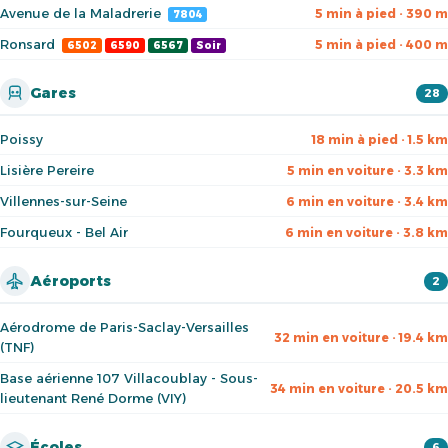
Avenue de la Maladrerie
5 min à pied · 390 m
7804
Ronsard
5 min à pied · 400 m
6502
6590
6567
Soir
Gares
28
Poissy
18 min à pied · 1.5 km
Lisière Pereire
5 min en voiture · 3.3 km
Villennes-sur-Seine
6 min en voiture · 3.4 km
Fourqueux - Bel Air
6 min en voiture · 3.8 km
Aéroports
2
Aérodrome de Paris-Saclay-Versailles
32 min en voiture · 19.4 km
(TNF)
Base aérienne 107 Villacoublay - Sous-
34 min en voiture · 20.5 km
lieutenant René Dorme (VIY)
Écoles
6