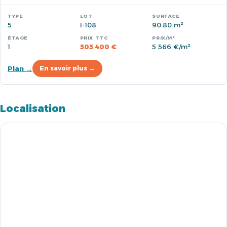
5
I-108
90.80 m²
1
505 400 €
5 566 €/m²
Plan →
En savoir plus →
Localisation