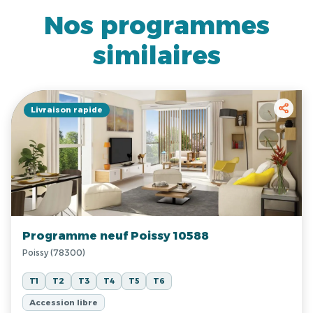
Nos programmes
similaires
Livraison rapide
Programme neuf Poissy 10588
Poissy (78300)
T1
T2
T3
T4
T5
T6
Accession libre