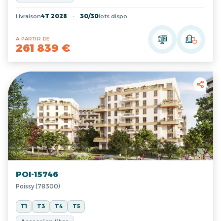
Livraison
4T 2028
30/30
lots dispo
A PARTIR DE
261 839 €
POI-15746
Poissy (78300)
T1
T3
T4
T5