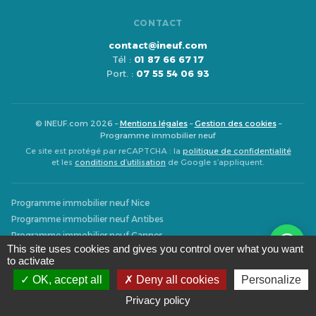
CONTACT
contact@ineuf.com
Tél :
01 87 66 67 17
Port. :
07 55 54 06 93
© INEUF.com 2026 –
Mentions légales
–
Gestion des cookies
–
Programme immobilier neuf
Ce site est protégé par reCAPTCHA : la
politique de confidentialité
et les
conditions d’utilisation
de Google s’appliquent.
Programme immobilier neuf Nice
Programme immobilier neuf Antibes
Programme immobilier neuf Cannes
This site uses cookies and gives you control over what you want
Programme immobilier neuf Cagnes-sur-Mer
to activate
Programme immobilier neuf Vallauris
OK, accept all
Deny all cookies
Personalize
Programme immobilier neuf Saint-Laurent-du-Var
Privacy policy
Programme immobilier neuf Villeneuve-Loubet