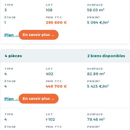
3
108
58.03 m²
1
295 600 €
5 094 €/m²
Plan →
En savoir plus →
4 pièces
2 biens disponibles
4
402
82.89 m²
4
449 700 €
5 425 €/m²
Plan →
En savoir plus →
4
I-102
78.48 m²