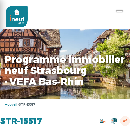
Programme immobilier
neuf Strasbourg
· VEFA Bas-Rhin
Accueil
STR-15517
STR-15517