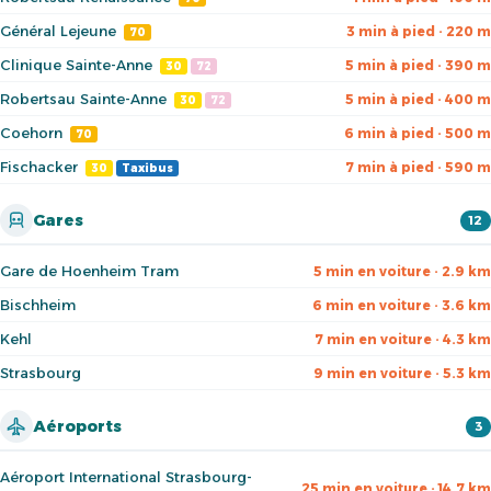
Général Lejeune
3 min à pied · 220 m
70
Clinique Sainte-Anne
5 min à pied · 390 m
30
72
Robertsau Sainte-Anne
5 min à pied · 400 m
30
72
Coehorn
6 min à pied · 500 m
70
Fischacker
7 min à pied · 590 m
30
Taxibus
Gares
12
Gare de Hoenheim Tram
5 min en voiture · 2.9 km
Bischheim
6 min en voiture · 3.6 km
Kehl
7 min en voiture · 4.3 km
Strasbourg
9 min en voiture · 5.3 km
Aéroports
3
Aéroport International Strasbourg-
25 min en voiture · 14.7 km