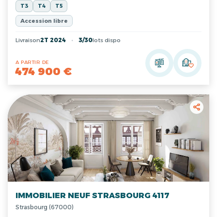
T3
T4
T5
Accession libre
Livraison
2T 2024
3/30
lots dispo
A PARTIR DE
474 900 €
IMMOBILIER NEUF STRASBOURG 4117
Strasbourg (67000)