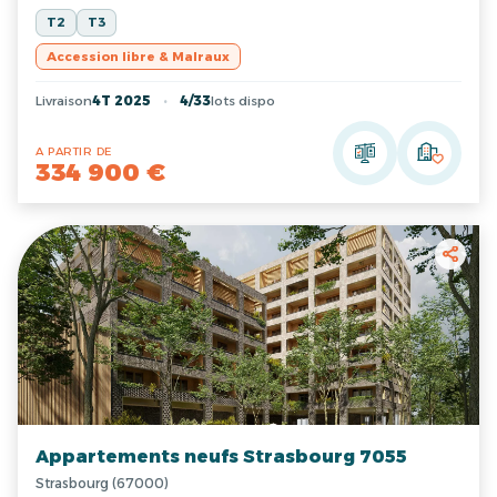
T2
T3
Accession libre & Malraux
Livraison
4T 2025
4/33
lots dispo
A PARTIR DE
334 900 €
Appartements neufs Strasbourg 7055
Strasbourg (67000)