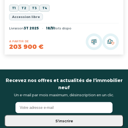
T1
T2
T3
T4
Accession libre
Livraison
3T 2025
18/51
lots dispo
A PARTIR DE
203 900 €
Recevez nos offres et actualités de l'immobilier
neuf
Un e-mail par mois maximum, désinscription en un clic.
S'inscrire