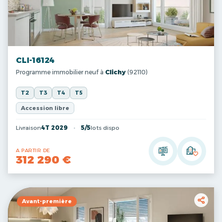
CLI-16124
Programme immobilier neuf à
Clichy
(92110)
T2
T3
T4
T5
Accession libre
Livraison
4T 2029
5/5
lots dispo
A PARTIR DE
312 290 €
Avant-première