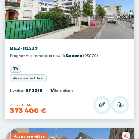
BEZ-16537
Programme immobilier neuf à
Bezons
(95870)
T4
Accession libre
Livraison
3T 2029
1/1
lots dispo
A PARTIR DE
373 400 €
Avant-première