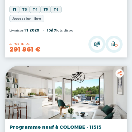
T1
T3
T4
T5
T6
Accession libre
Livraison
1T 2029
15/17
lots dispo
A PARTIR DE
291 861 €
Programme neuf à COLOMBE - 11515