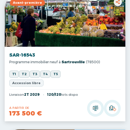
Avant-première
SAR-16543
Programme immobilier neuf à
Sartrouville
(78500)
T1
T2
T3
T4
T5
Accession libre
Livraison
2T 2029
120/120
lots dispo
A PARTIR DE
173 500 €