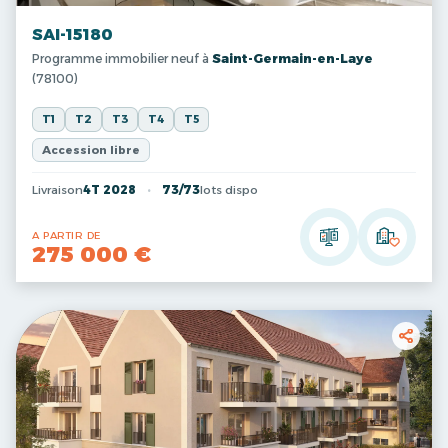
SAI-15180
Programme immobilier neuf à
Saint-Germain-en-Laye
(78100)
T1
T2
T3
T4
T5
Accession libre
Livraison
4T 2028
73/73
lots dispo
A PARTIR DE
275 000 €