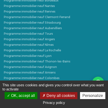
Programme immobilier neuf Bordeaux
Programme immobilier neuf Nantes
Programme immobilier neuf Rennes
Programme immobilier neuf Clermont-Ferrand
Programme immobilier neuf Strasbourg
Programme immobilier neuf Aubervilliers
Programme immobilier neuf Tours
Programme immobilier neuf Angers
Programme immobilier neuf Nîmes
Programme immobilier neuf La Rochelle
Programme immobilier neuf Lyon
Programme immobilier neuf Thonon-les-Bains
Programme immobilier neuf Avignon
Programme immobilier neuf Amiens
Programme immobilier neuf Colombes
Programme immobilier neuf Orléans
This site uses cookies and gives you control over what you want
to activate
Programme immobilier neuf Chartres
Programme immobilier neuf Metz
OK, accept all
Deny all cookies
Personalize
Programme immobilier neuf Caen
Privacy policy
Programme immobilier neuf Dijon