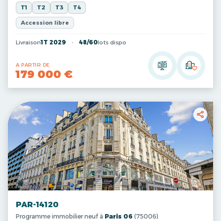
T1
T2
T3
T4
Accession libre
Livraison
1T 2029
48/60
lots dispo
A PARTIR DE
179 000 €
PAR-14120
Programme immobilier neuf à
Paris 06
(75006)