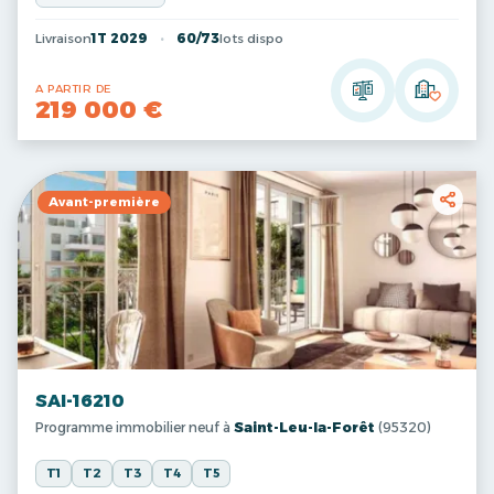
Livraison
1T 2029
60/73
lots dispo
A PARTIR DE
219 000 €
Avant-première
SAI-16210
Programme immobilier neuf à
Saint-Leu-la-Forêt
(95320)
T1
T2
T3
T4
T5