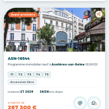
Avant-première
ASN-16544
Programme immobilier neuf à
Asnières-sur-Seine
(92600)
T1
T2
T3
T4
T5
Accession libre
Livraison
2T 2029
26/26
lots dispo
A PARTIR DE
267 300 €