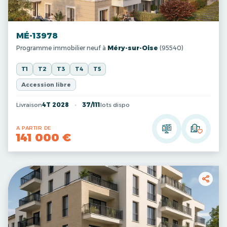
MÉ-13978
Programme immobilier neuf à
Méry-sur-Oise
(95540)
T1
T2
T3
T4
T5
Accession libre
Livraison
4T 2028
37/111
lots dispo
A PARTIR DE
141 000 €