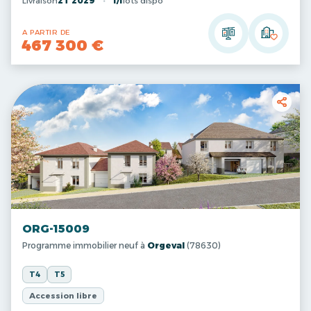
Livraison
2T 2029
1/1
lots dispo
A PARTIR DE
467 300 €
ORG-15009
Programme immobilier neuf à
Orgeval
(78630)
T4
T5
Accession libre