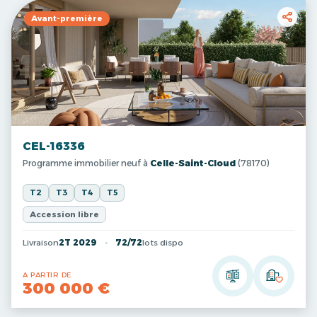
Avant-première
CEL-16336
Programme immobilier neuf à
Celle-Saint-Cloud
(78170)
T2
T3
T4
T5
Accession libre
Livraison
2T 2029
72/72
lots dispo
A PARTIR DE
300 000 €