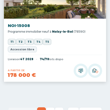
NOI-15008
Programme immobilier neuf à
Noisy-le-Roi
(78590)
T1
T2
T3
T4
T5
Accession libre
Livraison
4T 2028
74/78
lots dispo
A PARTIR DE
178 000 €