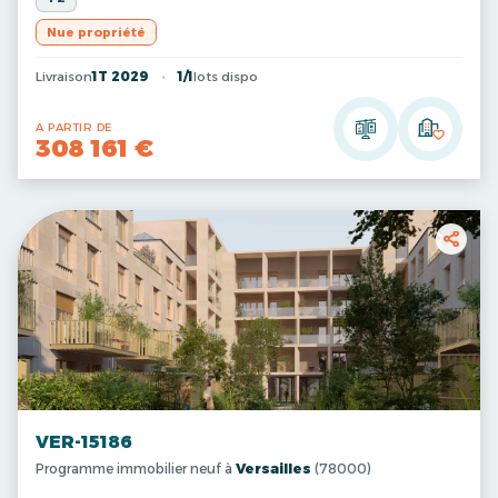
Nue propriété
Livraison
1T 2029
1/1
lots dispo
A PARTIR DE
308 161 €
VER-15186
Programme immobilier neuf à
Versailles
(78000)