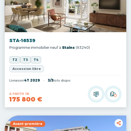
STA-16539
Programme immobilier neuf à
Stains
(93240)
T2
T3
T4
Accession libre
Livraison
4T 2029
3/3
lots dispo
A PARTIR DE
175 800 €
Avant-première