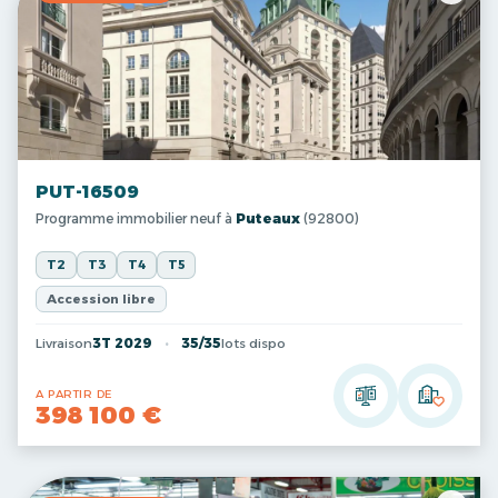
PUT-16509
Programme immobilier neuf à
Puteaux
(92800)
T2
T3
T4
T5
Accession libre
Livraison
3T 2029
35/35
lots dispo
A PARTIR DE
398 100 €