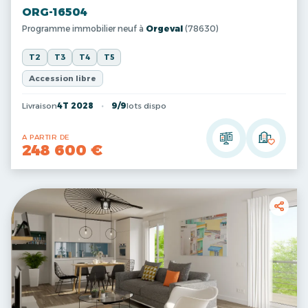
ORG-16504
Programme immobilier neuf à
Orgeval
(78630)
T2
T3
T4
T5
Accession libre
Livraison
4T 2028
9/9
lots dispo
A PARTIR DE
248 600 €