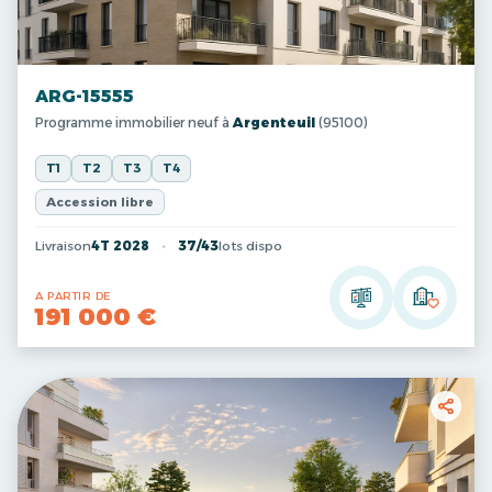
ARG-15555
Programme immobilier neuf à
Argenteuil
(95100)
T1
T2
T3
T4
Accession libre
Livraison
4T 2028
37/43
lots dispo
A PARTIR DE
191 000 €