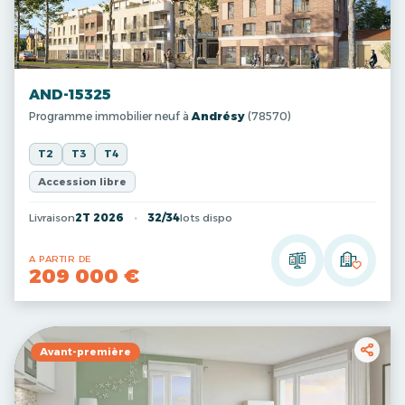
AND-15325
Programme immobilier neuf à
Andrésy
(78570)
T2
T3
T4
Accession libre
Livraison
2T 2026
32/34
lots dispo
A PARTIR DE
209 000 €
Avant-première