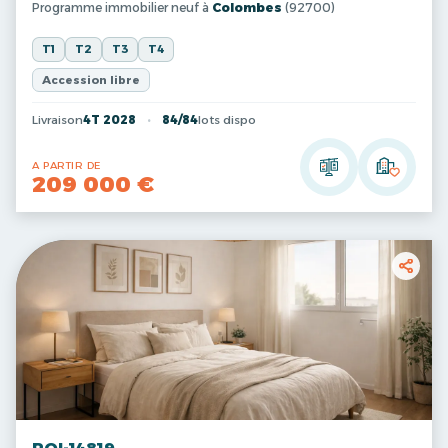
Programme immobilier neuf à
Colombes
(92700)
T1
T2
T3
T4
Accession libre
Livraison
4T 2028
84/84
lots dispo
A PARTIR DE
209 000 €