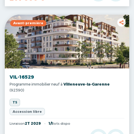
Avant-première
VIL-16529
Programme immobilier neuf à
Villeneuve-la-Garenne
(92390)
T5
Accession libre
Livraison
2T 2029
1/1
lots dispo