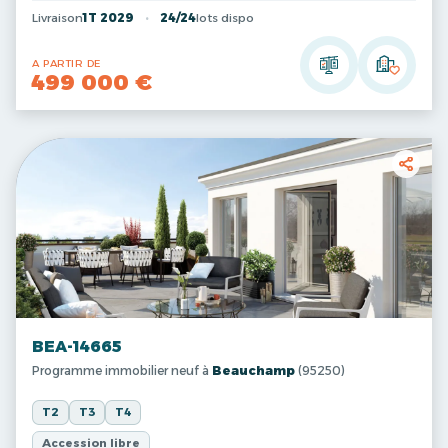
Livraison
1T 2029
24/24
lots dispo
A PARTIR DE
499 000 €
BEA-14665
Programme immobilier neuf à
Beauchamp
(95250)
T2
T3
T4
Accession libre