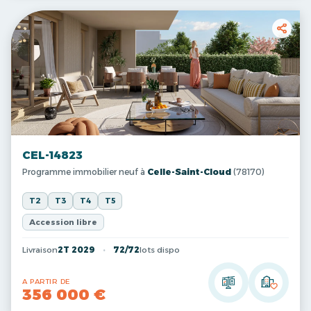
CEL-14823
Programme immobilier neuf à
Celle-Saint-Cloud
(78170)
T2
T3
T4
T5
Accession libre
Livraison
2T 2029
72/72
lots dispo
A PARTIR DE
356 000 €