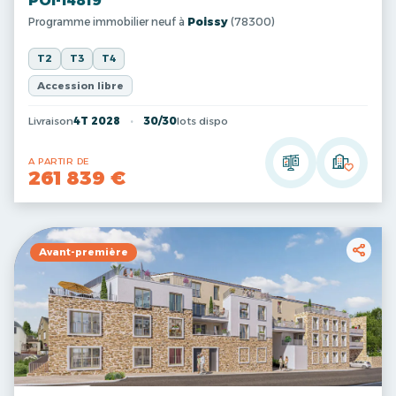
POI-14819
Programme immobilier neuf à
Poissy
(78300)
T2
T3
T4
Accession libre
Livraison
4T 2028
30/30
lots dispo
A PARTIR DE
261 839 €
Avant-première