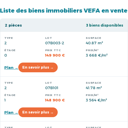
Liste des biens immobiliers VEFA en vente
2 pièces
3 biens disponibles
2
07B003-2
40.87 m²
0
149 900 €
3 668 €/m²
Plan →
En savoir plus →
2
07B101
41.78 m²
1
148 900 €
3 564 €/m²
Plan →
En savoir plus →