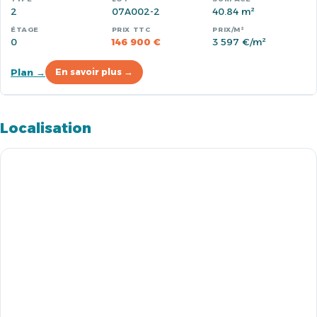
2
07A002-2
40.84 m²
0
146 900 €
3 597 €/m²
Plan →
En savoir plus →
Localisation