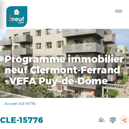
Programme immobilier
neuf Clermont-Ferrand
· VEFA Puy-de-Dôme
Accueil
CLE-15776
CLE-15776