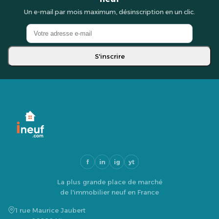
Un e-mail par mois maximum, désinscription en un clic.
S'inscrire
f
in
ig
yt
La plus grande place de marché
de l'immobilier neuf en France
1 rue Maurice Jaubert